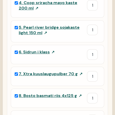
4
.
Coop sriracha mayo kaste
200 ml
↗
5
.
Pearl river bridge sojakaste
light 150 ml
↗
6
.
Sidrun i klass
↗
7
.
Xtra kuuslaugupulber 70 g
↗
8
.
Bosto basmati riis 4x125 g
↗