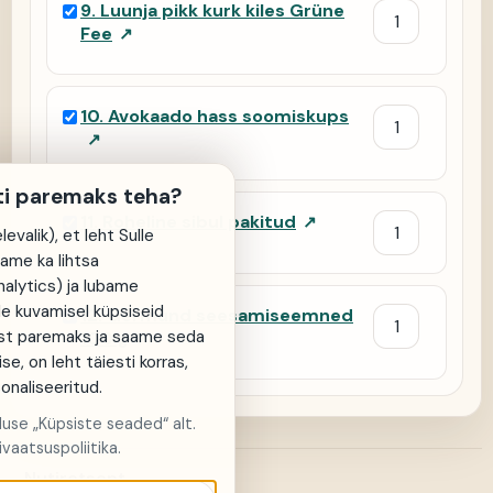
9
.
Luunja pikk kurk kiles Grüne
Fee
↗
10
.
Avokaado hass soomiskups
↗
ti paremaks teha?
11
.
Roheline sibul pakitud
↗
evalik), et leht Sulle
same ka lihtsa
alytics) ja lubame
de kuvamisel küpsiseid
12
.
Germund seesamiseemned
st paremaks ja saame seda
100 g
↗
ise, on leht täiesti korras,
sonaliseeritud.
aluse „Küpsiste seaded“ alt.
vaatsuspoliitika.
Nutiretsept