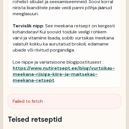
rohelist sibulat ja seesamiseemneid. Soovi korral 
nirista lisanditele peale veidi panni põhja jäänud 
meeglasuuri.

Tervislik nipp
: See meekana retsept on kergesti 
kohandatav! Kui soovid toidule veelgi rohkem 
värvi ja vitamiine lisada, sobib vürtsikas meekana 
valatult kokku ka aurutatud brokoli, edamame 
ubade või riivitud porgandiga.

Loe nippe ja variatsioone blogipostitusest : 
https://www.nutiretsept.ee/blog/vurtsikas-
meekana-riisiga-kiire-ja-maitsekas-
meekana-retsept
Failed to fetch
Teised retseptid