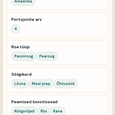
Ameerika
Portsjonite arv
4
Roa tüüp
Panniroog
Pearoog
Söögikord
Lõuna
Meal prep
Õhtusöök
Peamised koostisosad
Köögiviljad
Riis
Kana