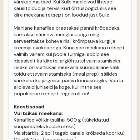
värsked maitsed. Kui Sulle meeldivad lihtsad 
kausitoidud ja tervislikud õhtusöögid, siis see 
kiire meekana retsept on loodud just Sulle.

Mahlane kanafilee praetakse pannil krõbedaks, 
kaetakse säriseva meeglasuuriga ning 
serveeritakse koheva riisi, krõmpsuva kurgi ja 
kreemja avokaadoga. Kuna see meekana retsept 
valmib vähem kui poole tunniga, sobib see 
ideaalselt ka kiiretel argiõhtutel valmistamiseks. 
Lisaks on vürtsikas meekana suurepärane valik 
toidu ettevalmistamiseks (meal prep), säilides 
värskena ka järgmise päeva lõunasöögiks. Vaata 
allolevaid juhiseid ja koge, kui lihtne see 
populaarne retsept tegelikult on!

Koostisosad:
Vürtsikas meekana:
Kanafilee või kintsuliha: 500 g (tükeldatud 
suupärasteks kuubikuteks)

Maisitärklis: 2 spl (tagab kanale krõbeda kooriku)

Oliiviõli: 2 spl (praadimiseks)
