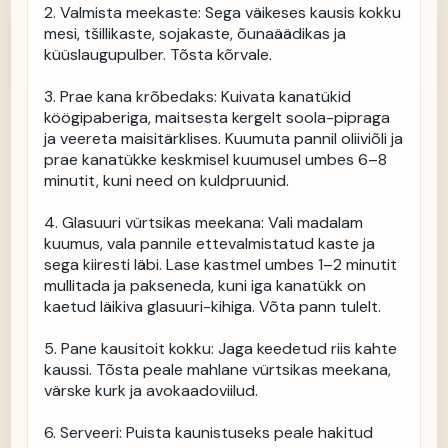
2. Valmista meekaste: Sega väikeses kausis kokku 
mesi, tšillikaste, sojakaste, õunaäädikas ja 
küüslaugupulber. Tõsta kõrvale.

3. Prae kana krõbedaks: Kuivata kanatükid 
köögipaberiga, maitsesta kergelt soola-pipraga 
ja veereta maisitärklises. Kuumuta pannil oliiviõli ja 
prae kanatükke keskmisel kuumusel umbes 6–8 
minutit, kuni need on kuldpruunid.

4. Glasuuri vürtsikas meekana: Vali madalam 
kuumus, vala pannile ettevalmistatud kaste ja 
sega kiiresti läbi. Lase kastmel umbes 1–2 minutit 
mullitada ja pakseneda, kuni iga kanatükk on 
kaetud läikiva glasuuri-kihiga. Võta pann tulelt.

5. Pane kausitoit kokku: Jaga keedetud riis kahte 
kaussi. Tõsta peale mahlane vürtsikas meekana, 
värske kurk ja avokaadoviilud.

6. Serveeri: Puista kaunistuseks peale hakitud 