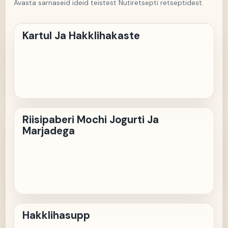
Avasta sarnaseid ideid teistest Nutiretsepti retseptidest.
KJ
Kartul Ja Hakklihakaste
RM
Riisipaberi Mochi Jogurti Ja
Marjadega
H
Hakklihasupp