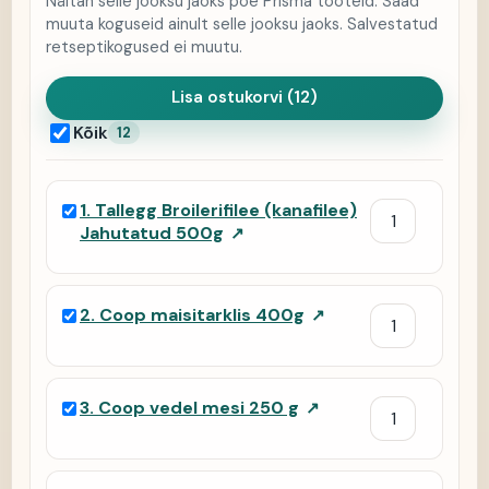
Näitan selle jooksu jaoks poe Prisma tooteid. Saad
muuta koguseid ainult selle jooksu jaoks. Salvestatud
retseptikogused ei muutu.
Lisa ostukorvi (12)
Kõik
12
1
.
Tallegg Broilerifilee (kanafilee)
Jahutatud 500g
↗
2
.
Coop maisitarklis 400g
↗
3
.
Coop vedel mesi 250 g
↗