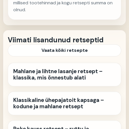
millised tootehinnad ja kogu retsepti summa on
olnud.
Viimati lisandunud retseptid
Vaata kõiki retsepte
Mahlane ja lihtne lasanje retsept –
klassika, mis õnnestub alati
Klassikaline ühepajatoit kapsaga –
kodune ja mahlane retsept
Poke kauss retsept – ruttu ja