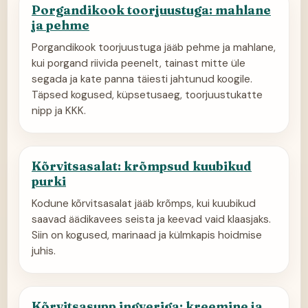
Porgandikook toorjuustuga: mahlane
ja pehme
Porgandikook toorjuustuga jääb pehme ja mahlane,
kui porgand riivida peenelt, tainast mitte üle
segada ja kate panna täiesti jahtunud koogile.
Täpsed kogused, küpsetusaeg, toorjuustukatte
nipp ja KKK.
Kõrvitsasalat: krõmpsud kuubikud
purki
Kodune kõrvitsasalat jääb krõmps, kui kuubikud
saavad äädikavees seista ja keevad vaid klaasjaks.
Siin on kogused, marinaad ja külmkapis hoidmise
juhis.
Kõrvitsasupp ingveriga: kreemine ja