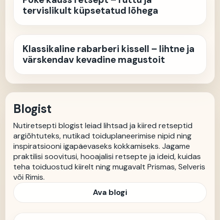
tervislikult küpsetatud lõhega
Klassikaline rabarberi kissell – lihtne ja
värskendav kevadine magustoit
Blogist
Nutiretsepti blogist leiad lihtsad ja kiired retseptid
argiõhtuteks, nutikad toiduplaneerimise nipid ning
inspiratsiooni igapäevaseks kokkamiseks. Jagame
praktilisi soovitusi, hooajalisi retsepte ja ideid, kuidas
teha toiduostud kiirelt ning mugavalt Prismas, Selveris
või Rimis.
Ava blogi