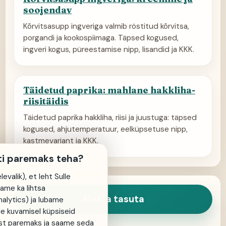
soojendav
Kõrvitsasupp ingveriga valmib röstitud kõrvitsa,
porgandi ja kookospiimaga. Täpsed kogused,
ingveri kogus, püreestamise nipp, lisandid ja KKK.
Täidetud paprika: mahlane hakkliha-
riisitäidis
Täidetud paprika hakkliha, riisi ja juustuga: täpsed
kogused, ahjutemperatuur, eelküpsetuse nipp,
kastmevariant ja KKK.
ti paremaks teha?
evalik), et leht Sulle
same ka lihtsa
Alusta tasuta
alytics) ja lubame
de kuvamisel küpsiseid
st paremaks ja saame seda