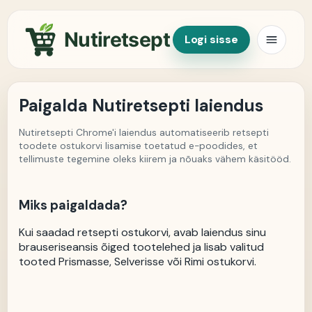
Nutiretsept
Logi sisse
Paigalda Nutiretsepti laiendus
Nutiretsepti Chrome'i laiendus automatiseerib retsepti
toodete ostukorvi lisamise toetatud e-poodides, et
tellimuste tegemine oleks kiirem ja nõuaks vähem käsitööd.
Miks paigaldada?
Kui saadad retsepti ostukorvi, avab laiendus sinu
brauseriseansis õiged tootelehed ja lisab valitud
tooted Prismasse, Selverisse või Rimi ostukorvi.