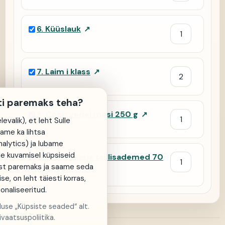
6
.
Küüslauk
↗
7
.
Laim i klass
↗
ti paremaks teha?
8
.
Coop vedel mesi 250 g
↗
evalik), et leht Sulle
same ka lihtsa
alytics) ja lubame
de kuvamisel küpsiseid
9
.
Santa maria tsillisademed 70
st paremaks ja saame seda
g veski
↗
ise, on leht täiesti korras,
sonaliseeritud.
aluse „Küpsiste seaded“ alt.
vaatsuspoliitika.