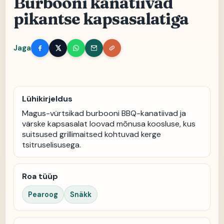
Burbooni kanatiivad
pikantse kapsasalatiga
Jaga
Lühikirjeldus
Magus-vürtsikad burbooni BBQ-kanatiivad ja
värske kapsasalat loovad mõnusa koosluse, kus
suitsused grillimaitsed kohtuvad kerge
tsitruselisusega.
Roa tüüp
Pearoog
Snäkk