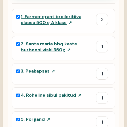
1
.
Farmer grant broileritiiva
olaosa 500 g A klass
↗
2
.
Santa maria bbq kaste
burbooni viski 350g
↗
3
.
Peakapsas
↗
4
.
Roheline sibul pakitud
↗
5
.
Porgand
↗