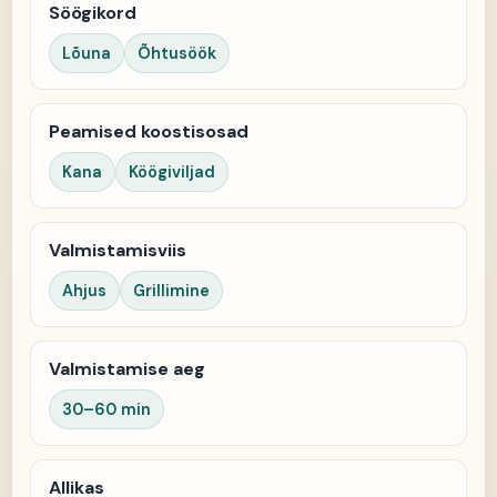
Söögikord
Lõuna
Õhtusöök
Peamised koostisosad
Kana
Köögiviljad
Valmistamisviis
Ahjus
Grillimine
Valmistamise aeg
30–60 min
Allikas