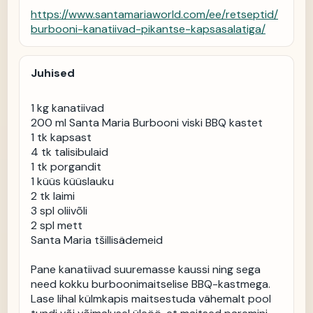
https://www.santamariaworld.com/ee/retseptid/
burbooni-kanatiivad-pikantse-kapsasalatiga/
Juhised
1 kg kanatiivad

200 ml Santa Maria Burbooni viski BBQ kastet

1 tk kapsast

4 tk talisibulaid

1 tk porgandit

1 küüs küüslauku

2 tk laimi

3 spl oliivõli

2 spl mett

Santa Maria tšillisädemeid

Pane kanatiivad suuremasse kaussi ning sega 
need kokku burboonimaitselise BBQ-kastmega. 
Lase lihal külmkapis maitsestuda vähemalt pool 