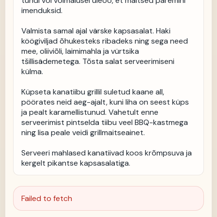
tundi või võimalusel üleöö, et maitsed paremini 
imenduksid.

Valmista samal ajal värske kapsasalat. Haki 
köögiviljad õhukesteks ribadeks ning sega need 
mee, oliiviõli, laimimahla ja vürtsika 
tšillisädemetega. Tõsta salat serveerimiseni 
külma.

Küpseta kanatiibu grillil suletud kaane all, 
pöörates neid aeg-ajalt, kuni liha on seest küps 
ja pealt karamellistunud. Vahetult enne 
serveerimist pintselda tiibu veel BBQ-kastmega 
ning lisa peale veidi grillmaitseainet.

Serveeri mahlased kanatiivad koos krõmpsuva ja 
kergelt pikantse kapsasalatiga.
Failed to fetch