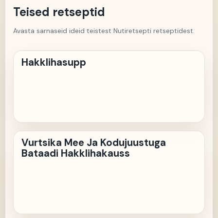
Teised retseptid
Avasta sarnaseid ideid teistest Nutiretsepti retseptidest.
H
Hakklihasupp
VM
Vurtsika Mee Ja Kodujuustuga
Bataadi Hakklihakauss