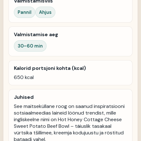
Valmistamisviis
Pannil
Ahjus
Valmistamise aeg
30–60 min
Kalorid portsjoni kohta (kcal)
650
kcal
Juhised
See maitseküllane roog on saanud inspiratsiooni 
sotsiaalmeedias laineid löönud trendist, mille 
ingliskeelne nimi on Hot Honey Cottage Cheese 
Sweet Potato Beef Bowl – täiuslik tasakaal 
vürtsika tšillimee, kreemja kodujuustu ja röstitud 
bataadi vahel.
