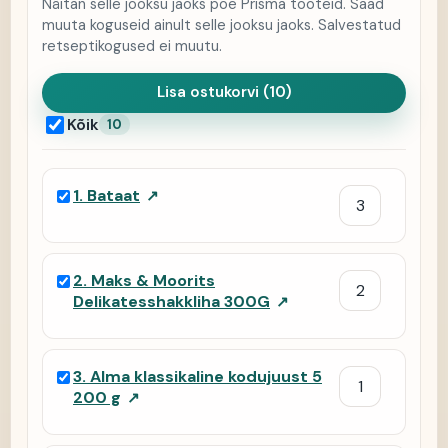
Näitan selle jooksu jaoks poe Prisma tooteid. Saad
muuta koguseid ainult selle jooksu jaoks. Salvestatud
retseptikogused ei muutu.
Lisa ostukorvi (10)
Kõik
10
1
.
Bataat
↗
2
.
Maks & Moorits
Delikatesshakkliha 300G
↗
3
.
Alma klassikaline kodujuust 5
200 g
↗