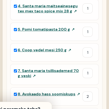
4
.
Santa maria maitseainesegu
tex mex taco spice mix 28 g
↗
5
.
Pomi tomatipasta 200 g
↗
6
.
Coop vedel mesi 250 g
↗
7
.
Santa maria tsillisademed 70
g veski
↗
8
.
Avokaado hass soomiskups
↗