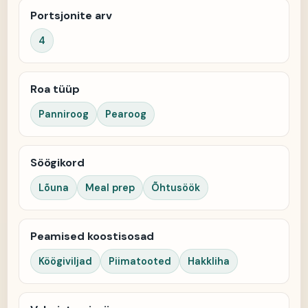
Portsjonite arv
4
Roa tüüp
Panniroog
Pearoog
Söögikord
Lõuna
Meal prep
Õhtusöök
Peamised koostisosad
Köögiviljad
Piimatooted
Hakkliha