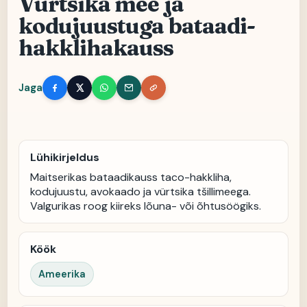
Vürtsika mee ja
kodujuustuga bataadi-
hakklihakauss
Jaga
Lühikirjeldus
Maitserikas bataadikauss taco-hakkliha,
kodujuustu, avokaado ja vürtsika tšillimeega.
Valgurikas roog kiireks lõuna- või õhtusöögiks.
Köök
Ameerika