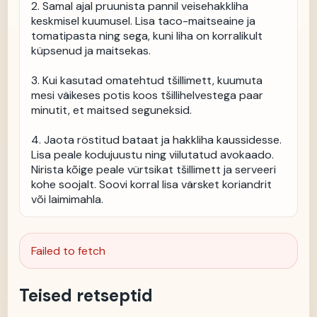
2. Samal ajal pruunista pannil veisehakkliha 
keskmisel kuumusel. Lisa taco-maitseaine ja 
tomatipasta ning sega, kuni liha on korralikult 
küpsenud ja maitsekas.

3. Kui kasutad omatehtud tšillimett, kuumuta 
mesi väikeses potis koos tšillihelvestega paar 
minutit, et maitsed seguneksid.

4. Jaota röstitud bataat ja hakkliha kaussidesse. 
Lisa peale kodujuustu ning viilutatud avokaado. 
Nirista kõige peale vürtsikat tšillimett ja serveeri 
kohe soojalt. Soovi korral lisa värsket koriandrit 
või laimimahla.
Failed to fetch
Teised retseptid