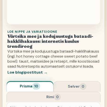
LOE NIPPE JA VARIATSIOONE
Vürtsika mee ja kodujuustuga bataadi-
hakklihakauss: internetis kuulus
trendiroog
Vürtsika mee ja kodujuustuga bataadi-hakklihakauss
(ingl. hot honey cottage cheese sweet potato beef
bowl): taust, maitseidee ja retsept, mille koostisosad
saad Nutiretseptis automaatselt ostukorvi lisada.
Loe blogipostitust →
Prisma
10
Selver
0
Rimi
0