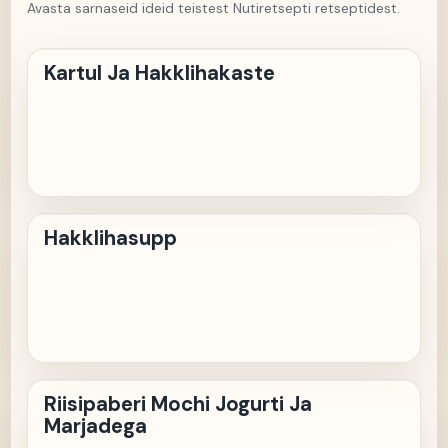
Avasta sarnaseid ideid teistest Nutiretsepti retseptidest.
KJ
Kartul Ja Hakklihakaste
H
Hakklihasupp
RM
Riisipaberi Mochi Jogurti Ja
Marjadega