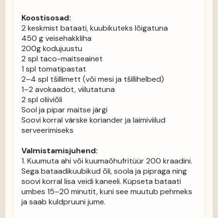
Koostisosad:
2 keskmist bataati, kuubikuteks lõigatuna

450 g veisehakkliha

200g kodujuustu

2 spl taco-maitseainet

1 spl tomatipastat

2–4 spl tšillimett (või mesi ja tšillihelbed)

1–2 avokaadot, viilutatuna

2 spl oliiviõli

Sool ja pipar maitse järgi

Soovi korral värske koriander ja laimiviilud 
serveerimiseks

Valmistamisjuhend:
1. Kuumuta ahi või kuumaõhufritüür 200 kraadini. 
Sega bataadikuubikud õli, soola ja pipraga ning 
soovi korral lisa veidi kaneeli. Küpseta bataati 
umbes 15–20 minutit, kuni see muutub pehmeks 
ja saab kuldpruuni jume.
