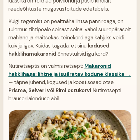
klassika on toitnud põlvkondi ja püsib kindlalt
reedeõhtuste mugavustoitude edetabelis.
Kuigi tegemist on pealtnäha lihtsa panniroaga, on
tulemus tihtipeale seinast seina: vahel suurepäraselt
mahlane ja maitsekas, teinekord aga kahjuks veidi
kuiv ja igav. Kuidas tagada, et sinu
kodused
hakklihamakaronid
õnnestuksid iga kord?
Nutiretseptis on valmis retsept:
Makaronid
hakklihaga: lihtne ja isuäratav kodune klassika
→
— täpne juhend, kogused ja koostisosad otse
Prisma, Selveri või Rimi ostukorvi
Nutiretsepti
brauserilaienduse abil.