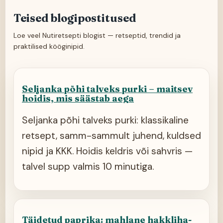
Teised blogipostitused
Loe veel Nutiretsepti blogist — retseptid, trendid ja
praktilised kööginipid.
Seljanka põhi talveks purki – maitsev
hoidis, mis säästab aega
Seljanka põhi talveks purki: klassikaline
retsept, samm-sammult juhend, kuldsed
nipid ja KKK. Hoidis keldris või sahvris —
talvel supp valmis 10 minutiga.
Täidetud paprika: mahlane hakkliha-