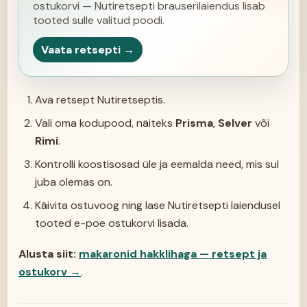
ostukorvi — Nutiretsepti brauserilaiendus lisab
tooted sulle valitud poodi.
Vaata retsepti →
Ava retsept Nutiretseptis.
Vali oma kodupood, näiteks
Prisma
,
Selver
või
Rimi
.
Kontrolli koostisosad üle ja eemalda need, mis sul
juba olemas on.
Käivita ostuvoog ning lase Nutiretsepti laiendusel
tooted e-poe ostukorvi lisada.
Alusta siit:
makaronid hakklihaga — retsept ja
ostukorv
→
.