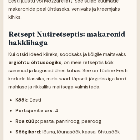
Eesti juustu või Mozzarellat). See sulab kuumade
makaronide peal ühtlaseks, venivaks ja kreemjaks
kihiks.
Retsept Nutiretseptis: makaronid
hakklihaga
Kui otsid ideed kiireks, soodsaks ja kõigile maitsvaks
argiõhtu õhtusöögiks
, on meie retseptis kõik
sammud ja kogused ühes kohas. See on tõeline Eesti
kodude klassika, mida saad täpselt järgides iga kord
mahlase ja rikkaliku maitsega valmistada.
Köök:
Eesti
Portsjonite arv:
4
Roa tüüp:
pasta, panniroog, pearoog
Söögikord:
lõuna, lõunasöök kaasa, õhtusöök