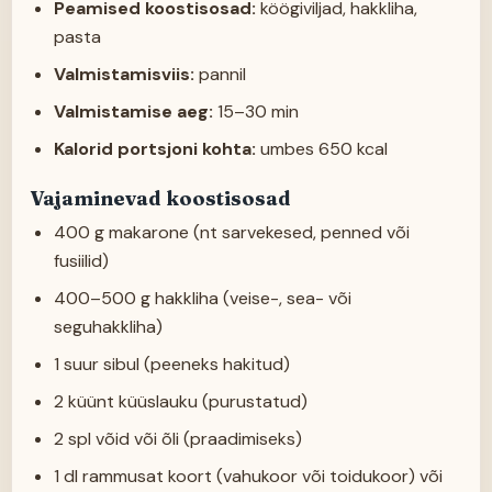
Peamised koostisosad:
köögiviljad, hakkliha,
pasta
Valmistamisviis:
pannil
Valmistamise aeg:
15–30 min
Kalorid portsjoni kohta:
umbes 650 kcal
Vajaminevad koostisosad
400 g makarone (nt sarvekesed, penned või
fusiilid)
400–500 g hakkliha (veise-, sea- või
seguhakkliha)
1 suur sibul (peeneks hakitud)
2 küünt küüslauku (purustatud)
2 spl võid või õli (praadimiseks)
1 dl rammusat koort (vahukoor või toidukoor) või