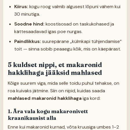
Kiirus:
kogu roog valmib algusest lõpuni vähem kui
30 minutiga.
Soodne hind:
koostisosad on taskukohased ja
kättesaadavad igas poe nurgas.
Paindlikkus:
suurepärane „külmkapi tühjendamise“
toit — sinna sobib peaaegu kõik, mis on käepärast.
5 kuldset nippi, et makaronid
hakklihaga jääksid mahlased
Kõige suurem viga, mida selle toidu puhul tehakse, on
roa kuivaks jätmine. Siin on nipid, kuidas saada
mahlased makaronid hakklihaga
iga kord:
1. Ära vala kogu makaronivett
kraanikausist alla
Enne kui makaronid kurnad, võta kruusiga umbes 1–2