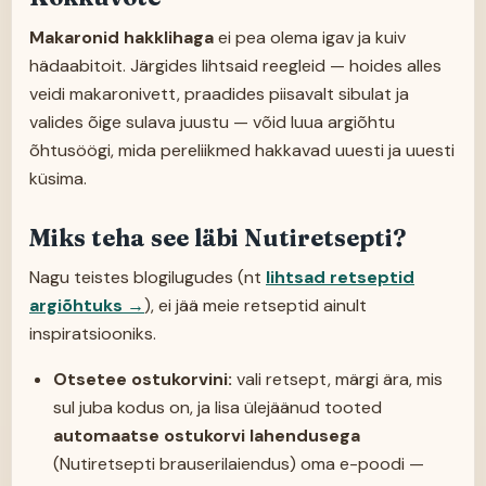
Makaronid hakklihaga
ei pea olema igav ja kuiv
hädaabitoit. Järgides lihtsaid reegleid — hoides alles
veidi makaronivett, praadides piisavalt sibulat ja
valides õige sulava juustu — võid luua argiõhtu
õhtusöögi, mida pereliikmed hakkavad uuesti ja uuesti
küsima.
Miks teha see läbi Nutiretsepti?
Nagu teistes blogilugudes (nt
lihtsad retseptid
argiõhtuks
→
), ei jää meie retseptid ainult
inspiratsiooniks.
Otsetee ostukorvini:
vali retsept, märgi ära, mis
sul juba kodus on, ja lisa ülejäänud tooted
automaatse ostukorvi lahendusega
(Nutiretsepti brauserilaiendus) oma e-poodi —