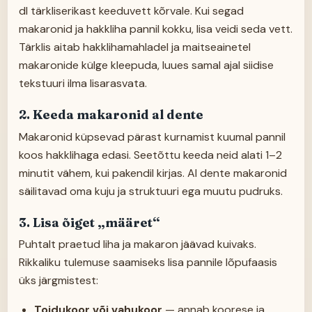
dl tärkliserikast keeduvett kõrvale. Kui segad
makaronid ja hakkliha pannil kokku, lisa veidi seda vett.
Tärklis aitab hakklihamahladel ja maitseainetel
makaronide külge kleepuda, luues samal ajal siidise
tekstuuri ilma lisarasvata.
2. Keeda makaronid al dente
Makaronid küpsevad pärast kurnamist kuumal pannil
koos hakklihaga edasi. Seetõttu keeda neid alati 1–2
minutit vähem, kui pakendil kirjas. Al dente makaronid
säilitavad oma kuju ja struktuuri ega muutu pudruks.
3. Lisa õiget „määret“
Puhtalt praetud liha ja makaron jäävad kuivaks.
Rikkaliku tulemuse saamiseks lisa pannile lõpufaasis
üks järgmistest:
Toidukoor või vahukoor
— annab koorese ja