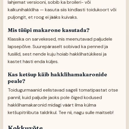
lahjemat versiooni, sobib ka broileri- või
kalkunihakkliha — kasuta siis kindlasti toidukoort või
puljongit, et roog ei jääks kuivaks.
Mis tüüpi makarone kasutada?
Klassika on sarvekesed, mis meenutavad paljudele
lapsepõlve. Suurepäraselt sobivad ka penned ja
fusiilid, sest nende kuju hoiab hakklihatükikesi ja
kastet hästi enda küljes.
Kas ketšup käib hakklihamakaronide
peale?
Toidugurmaanid eelistavad sageli tomatipastat otse
pannil, kuid paljude jaoks pole õiged kodused
hakklihamakaronid midagi väärt ilma külma
ketšupitriibuta taldrikul. Tee nii, nagu sulle maitseb!
Kokkuvõte