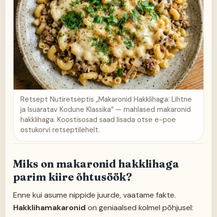
Retsept Nutiretseptis „
Makaronid Hakklihaga: Lihtne
ja Isuäratav Kodune Klassika
“ — mahlased makaronid
hakklihaga. Koostisosad saad lisada otse e-poe
ostukorvi retseptilehelt.
Miks on makaronid hakklihaga
parim kiire õhtusöök?
Enne kui asume nippide juurde, vaatame fakte.
Hakklihamakaronid
on geniaalsed kolmel põhjusel: