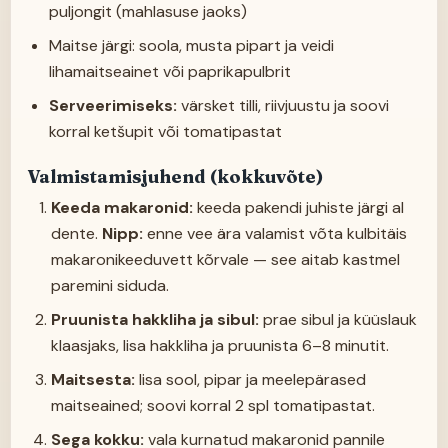
puljongit (mahlasuse jaoks)
Maitse järgi: soola, musta pipart ja veidi
lihamaitseainet või paprikapulbrit
Serveerimiseks:
värsket tilli, riivjuustu ja soovi
korral ketšupit või tomatipastat
Valmistamisjuhend (kokkuvõte)
Keeda makaronid:
keeda pakendi juhiste järgi al
dente.
Nipp:
enne vee ära valamist võta kulbitäis
makaronikeeduvett kõrvale — see aitab kastmel
paremini siduda.
Pruunista hakkliha ja sibul:
prae sibul ja küüslauk
klaasjaks, lisa hakkliha ja pruunista 6–8 minutit.
Maitsesta:
lisa sool, pipar ja meelepärased
maitseained; soovi korral 2 spl tomatipastat.
Sega kokku:
vala kurnatud makaronid pannile