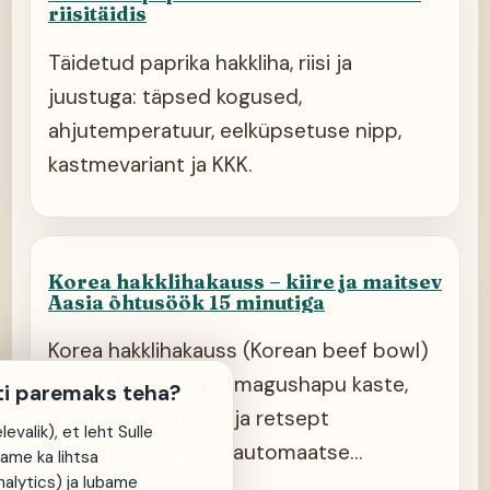
riisitäidis
Täidetud paprika hakkliha, riisi ja
juustuga: täpsed kogused,
ahjutemperatuur, eelküpsetuse nipp,
kastmevariant ja KKK.
Korea hakklihakauss – kiire ja maitsev
Aasia õhtusöök 15 minutiga
Korea hakklihakauss (Korean beef bowl)
valmib 15 minutiga: magushapu kaste,
ti paremaks teha?
nipid, variatsioonid ja retsept
evalik), et leht Sulle
Nutiretseptis koos automaatse
same ka lihtsa
alytics) ja lubame
ostukorviga.