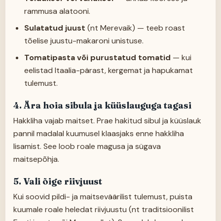
rammusa alatooni.
Sulatatud juust
(nt Merevaik) — teeb roast
tõelise juustu-makaroni unistuse.
Tomatipasta või purustatud tomatid
— kui
eelistad Itaalia-pärast, kergemat ja hapukamat
tulemust.
4. Ära hoia sibula ja küüslauguga tagasi
Hakkliha vajab maitset. Prae hakitud sibul ja küüslauk
pannil madalal kuumusel klaasjaks enne hakkliha
lisamist. See loob roale magusa ja sügava
maitsepõhja.
5. Vali õige riivjuust
Kui soovid pildi- ja maitseväärilist tulemust, puista
kuumale roale heledat riivjuustu (nt traditsioonilist