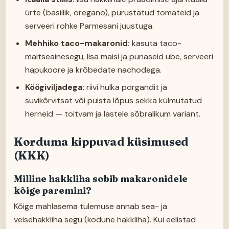
ürte (basiilik, oregano), purustatud tomateid ja
serveeri rohke Parmesani juustuga.
Mehhiko taco-makaronid:
kasuta taco-
maitseainesegu, lisa maisi ja punaseid ube, serveeri
hapukoore ja krõbedate nachodega.
Köögiviljadega:
riivi hulka porgandit ja
suvikõrvitsat või puista lõpus sekka külmutatud
herneid — toitvam ja lastele sõbralikum variant.
Korduma kippuvad küsimused
(KKK)
Milline hakkliha sobib makaronidele
kõige paremini?
Kõige mahlasema tulemuse annab sea- ja
veisehakkliha segu (kodune hakkliha). Kui eelistad