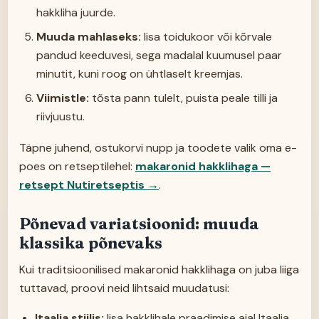
hakkliha juurde.
Muuda mahlaseks:
lisa toidukoor või kõrvale
pandud keeduvesi, sega madalal kuumusel paar
minutit, kuni roog on ühtlaselt kreemjas.
Viimistle:
tõsta pann tulelt, puista peale tilli ja
riivjuustu.
Täpne juhend, ostukorvi nupp ja toodete valik oma e-
poes on retseptilehel:
makaronid hakklihaga —
retsept Nutiretseptis
→
.
Põnevad variatsioonid: muuda
klassika põnevaks
Kui traditsioonilised makaronid hakklihaga on juba liiga
tuttavad, proovi neid lihtsaid muudatusi:
Itaalia stiilis:
lisa hakklihale praadimise ajal Itaalia