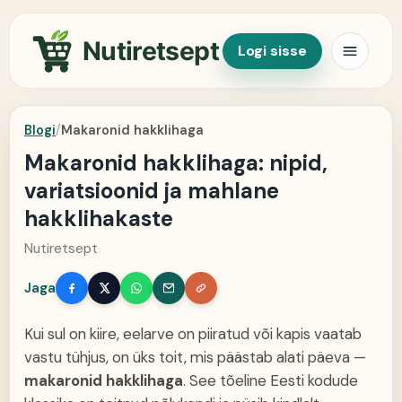
Nutiretsept
Logi sisse
Blogi
/
Makaronid hakklihaga
Makaronid hakklihaga: nipid,
variatsioonid ja mahlane
hakklihakaste
Nutiretsept
Jaga
Kui sul on kiire, eelarve on piiratud või kapis vaatab
vastu tühjus, on üks toit, mis päästab alati päeva —
makaronid hakklihaga
. See tõeline Eesti kodude