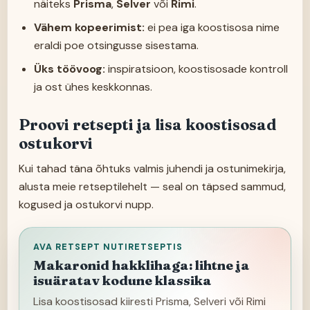
näiteks
Prisma
,
Selver
või
Rimi
.
Vähem kopeerimist:
ei pea iga koostisosa nime
eraldi poe otsingusse sisestama.
Üks töövoog:
inspiratsioon, koostisosade kontroll
ja ost ühes keskkonnas.
Proovi retsepti ja lisa koostisosad
ostukorvi
Kui tahad täna õhtuks valmis juhendi ja ostunimekirja,
alusta meie retseptilehelt — seal on täpsed sammud,
kogused ja ostukorvi nupp.
AVA RETSEPT NUTIRETSEPTIS
Makaronid hakklihaga: lihtne ja
isuäratav kodune klassika
Lisa koostisosad kiiresti Prisma, Selveri või Rimi