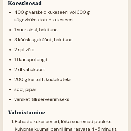
Koostisosad
400 g värskeid kukeseeni või 300 g
sügavkülmutatud kukeseeni
1 suur sibul, hakituna
3 küüslauguküünt, hakituna
2 spl võid
1 l kanapuljongit
2 dl vahukoort
200 g kartulit, kuubikuteks
sool, pipar
värsket tilli serveerimiseks
Valmistamine
Puhasta kukeseened, lõika suuremad pooleks.
Kuivprae kuumal pannil ilma rasvata 4–5 minutit.