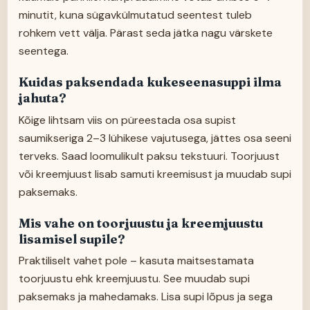
minutit, kuna sügavkülmutatud seentest tuleb
rohkem vett välja. Pärast seda jätka nagu värskete
seentega.
Kuidas paksendada kukeseenasuppi ilma
jahuta?
Kõige lihtsam viis on püreestada osa supist
saumikseriga 2–3 lühikese vajutusega, jättes osa seeni
terveks. Saad loomulikult paksu tekstuuri. Toorjuust
või kreemjuust lisab samuti kreemisust ja muudab supi
paksemaks.
Mis vahe on toorjuustu ja kreemjuustu
lisamisel supile?
Praktiliselt vahet pole – kasuta maitsestamata
toorjuustu ehk kreemjuustu. See muudab supi
paksemaks ja mahedamaks. Lisa supi lõpus ja sega