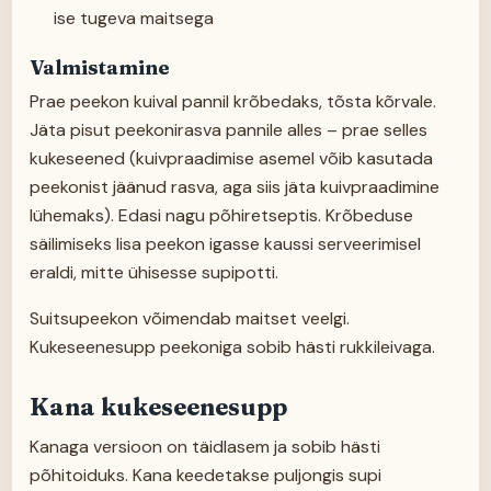
ise tugeva maitsega
Valmistamine
Prae peekon kuival pannil krõbedaks, tõsta kõrvale.
Jäta pisut peekonirasva pannile alles – prae selles
kukeseened (kuivpraadimise asemel võib kasutada
peekonist jäänud rasva, aga siis jäta kuivpraadimine
lühemaks). Edasi nagu põhiretseptis. Krõbeduse
säilimiseks lisa peekon igasse kaussi serveerimisel
eraldi, mitte ühisesse supipotti.
Suitsupeekon võimendab maitset veelgi.
Kukeseenesupp peekoniga sobib hästi rukkileivaga.
Kana kukeseenesupp
Kanaga versioon on täidlasem ja sobib hästi
põhitoiduks. Kana keedetakse puljongis supi