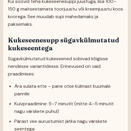
Kui soovid teha kukeseenesuppi juustuga, lisa 100–
150 g maitsestamata toorjuustu või kreemjuustu koos
koorega. See muudab supi mahedamaks ja
paksemaks.
Kukeseenesupp sügavkülmutatud
kukeseentega
Sügavkülmutatud kukeseened sobivad kõigisse
nendesse variantidesse. Erinevused on vaid
praadimises:
Ära sulata ette – pane otse külmast kuumale
pannile
Kuivpraadimine: 5–7 minutit (mitte 4–5 minutit
nagu värskete puhul)
Pärast vee aurustumist jätka nagu värskete
seentega