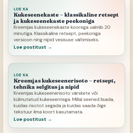
LOE KA
Kukeseenekaste – klassikaline retsept
ja kukeseenekaste peekoniga
Kreemjas kukeseenekaste koorega valmib 20
minutiga. Klassikaline retsept, peekoniga
versioon ning nipid vesisuse vältimiseks.
Loe postitust →
LOE KA
Kreemjas kukeseenerisoto – retsept,
tehnika selgitus ja nipid
Kreemjas kukeseenerisoto värskete või
külmutatud kukeseentega. Millal seened lisada,
kuidas risotot segada ja kuidas saada õige
tekstuur ilma koort kasutamata.
Loe postitust →