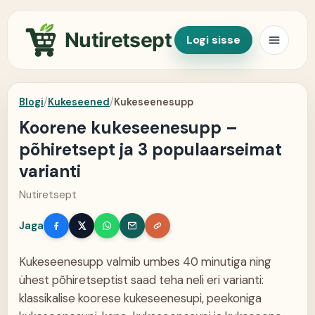
Nutiretsept
Logi sisse
Blogi
/
Kukeseened
/
Kukeseenesupp
Koorene kukeseenesupp –
põhiretsept ja 3 populaarseimat
varianti
Nutiretsept
Jaga
Kukeseenesupp valmib umbes 40 minutiga ning
ühest põhiretseptist saad teha neli eri varianti:
klassikalise koorese kukeseenesupi, peekoniga