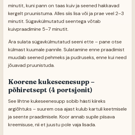
minutit, kuni pann on taas kuiv ja seened hakkavad
kergelt pruunistuma. Alles siis lisa või ja prae veel 2–3
minutit. Sügavkülmutatud seentega võtab
kuivpraadimine 5–7 minutit.
Ära sulata sügavkülmutatud seeni ette – pane otse
külmast kuumale pannile. Sulatamine enne praadimist
muudab seened pehmeks ja pudruseks, enne kui need
jõuavad pruunistuda.
Koorene kukeseenesupp –
põhiretsept (4 portsjonit)
See lihtne kukeseenesupp sobib hästi kiireks
argiõhtuks – suurem osa ajast kulub kartuli keetmisele
ja seente praadimisele. Koor annab supile piisava
kreemisuse, nii et juustu pole vaja lisada.