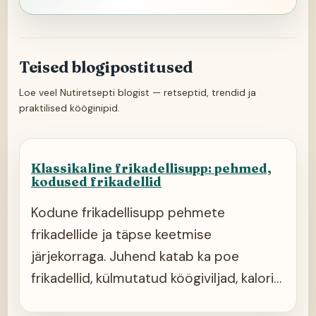
Teised blogipostitused
Loe veel Nutiretsepti blogist — retseptid, trendid ja
praktilised kööginipid.
Klassikaline frikadellisupp: pehmed,
kodused frikadellid
Kodune frikadellisupp pehmete
frikadellide ja täpse keetmise
järjekorraga. Juhend katab ka poe
frikadellid, külmutatud köögiviljad, kalorid
ja säilitamise.