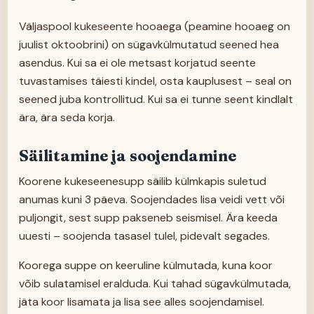
Väljaspool kukeseente hooaega (peamine hooaeg on
juulist oktoobrini) on sügavkülmutatud seened hea
asendus. Kui sa ei ole metsast korjatud seente
tuvastamises täiesti kindel, osta kauplusest – seal on
seened juba kontrollitud. Kui sa ei tunne seent kindlalt
ära, ära seda korja.
Säilitamine ja soojendamine
Koorene kukeseenesupp säilib külmkapis suletud
anumas kuni 3 päeva. Soojendades lisa veidi vett või
puljongit, sest supp pakseneb seismisel. Ära keeda
uuesti – soojenda tasasel tulel, pidevalt segades.
Koorega suppe on keeruline külmutada, kuna koor
võib sulatamisel eralduda. Kui tahad sügavkülmutada,
jäta koor lisamata ja lisa see alles soojendamisel.