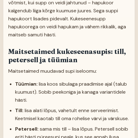
võtmist, kui supp on veidi jahtunud – hapukoor
kalgendub liiga kõrge kuumuse juures. Sega suppi
hapukoort lisades pidevalt. Kukeseenesupp
hapukoorega on veidi hapukam ja vähem rikkalik, aga
maitseb samuti hästi.
Maitsetaimed kukeseenasupis: till,
petersell ja tüümian
Maitsetaimed muudavad supi iseloomu:
Tüümian:
lisa koos sibulaga praadimise ajal (talub
kuumust). Sobib peekoniga ja kanaga variantidele
hästi.
Till:
lisa alati lõpus, vahetult enne serveerimist.
Keetmisel kaotab till oma rohelise värvi ja värskuse.
Petersell:
sama mis till – lisa lõpus. Petersell sobib
eriti hästi püreesupi peale, kus see annab ilusa