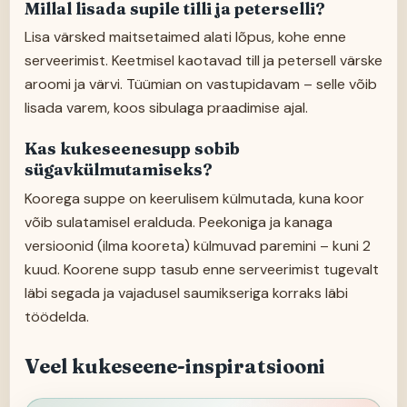
Millal lisada supile tilli ja peterselli?
Lisa värsked maitsetaimed alati lõpus, kohe enne
serveerimist. Keetmisel kaotavad till ja petersell värske
aroomi ja värvi. Tüümian on vastupidavam – selle võib
lisada varem, koos sibulaga praadimise ajal.
Kas kukeseenesupp sobib
sügavkülmutamiseks?
Koorega suppe on keerulisem külmutada, kuna koor
võib sulatamisel eralduda. Peekoniga ja kanaga
versioonid (ilma kooreta) külmuvad paremini – kuni 2
kuud. Koorene supp tasub enne serveerimist tugevalt
läbi segada ja vajadusel saumikseriga korraks läbi
töödelda.
Veel kukeseene-inspiratsiooni