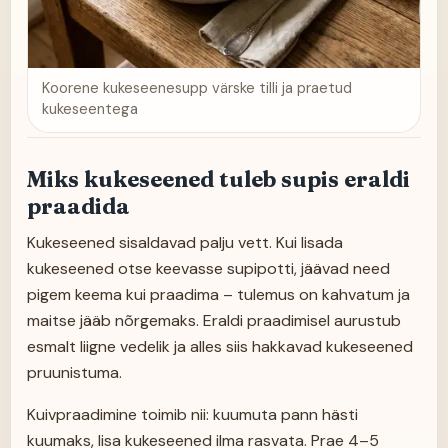
Koorene kukeseenesupp värske tilli ja praetud
kukeseentega
Miks kukeseened tuleb supis eraldi
praadida
Kukeseened sisaldavad palju vett. Kui lisada
kukeseened otse keevasse supipotti, jäävad need
pigem keema kui praadima – tulemus on kahvatum ja
maitse jääb nõrgemaks. Eraldi praadimisel aurustub
esmalt liigne vedelik ja alles siis hakkavad kukeseened
pruunistuma.
Kuivpraadimine toimib nii: kuumuta pann hästi
kuumaks, lisa kukeseened ilma rasvata. Prae 4–5