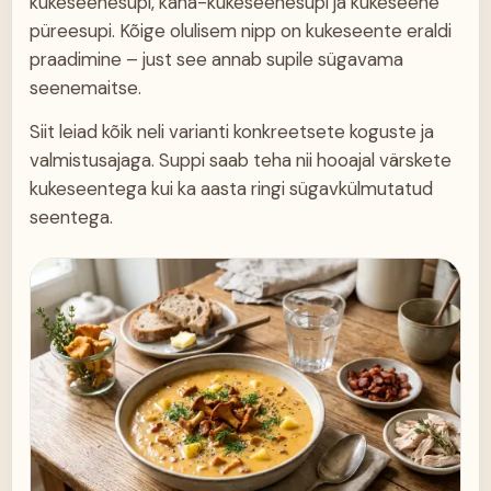
kukeseenesupi, kana-kukeseenesupi ja kukeseene
püreesupi. Kõige olulisem nipp on kukeseente eraldi
praadimine – just see annab supile sügavama
seenemaitse.
Siit leiad kõik neli varianti konkreetsete koguste ja
valmistusajaga. Suppi saab teha nii hooajal värskete
kukeseentega kui ka aasta ringi sügavkülmutatud
seentega.