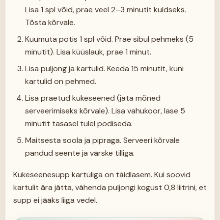
Lisa 1 spl võid, prae veel 2–3 minutit kuldseks.
Tõsta kõrvale.
Kuumuta potis 1 spl võid. Prae sibul pehmeks (5
minutit). Lisa küüslauk, prae 1 minut.
Lisa puljong ja kartulid. Keeda 15 minutit, kuni
kartulid on pehmed.
Lisa praetud kukeseened (jäta mõned
serveerimiseks kõrvale). Lisa vahukoor, lase 5
minutit tasasel tulel podiseda.
Maitsesta soola ja pipraga. Serveeri kõrvale
pandud seente ja värske tilliga.
Kukeseenesupp kartuliga on täidlasem. Kui soovid
kartulit ära jätta, vähenda puljongi kogust 0,8 liitrini, et
supp ei jääks liiga vedel.