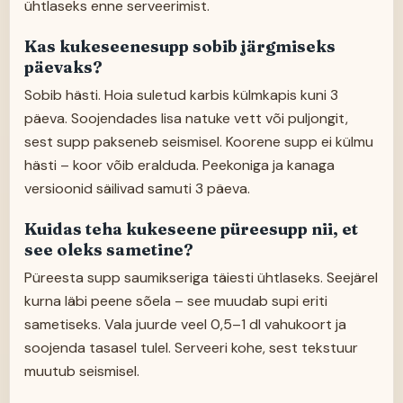
ühtlaseks enne serveerimist.
Kas kukeseenesupp sobib järgmiseks
päevaks?
Sobib hästi. Hoia suletud karbis külmkapis kuni 3
päeva. Soojendades lisa natuke vett või puljongit,
sest supp pakseneb seismisel. Koorene supp ei külmu
hästi – koor võib eralduda. Peekoniga ja kanaga
versioonid säilivad samuti 3 päeva.
Kuidas teha kukeseene püreesupp nii, et
see oleks sametine?
Püreesta supp saumikseriga täiesti ühtlaseks. Seejärel
kurna läbi peene sõela – see muudab supi eriti
sametiseks. Vala juurde veel 0,5–1 dl vahukoort ja
soojenda tasasel tulel. Serveeri kohe, sest tekstuur
muutub seismisel.