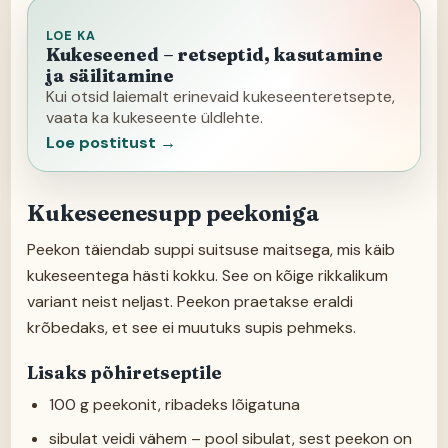
LOE KA
Kukeseened – retseptid, kasutamine
ja säilitamine
Kui otsid laiemalt erinevaid kukeseenteretsepte,
vaata ka kukeseente üldlehte.
Loe postitust →
Kukeseenesupp peekoniga
Peekon täiendab suppi suitsuse maitsega, mis käib
kukeseentega hästi kokku. See on kõige rikkalikum
variant neist neljast. Peekon praetakse eraldi
krõbedaks, et see ei muutuks supis pehmeks.
Lisaks põhiretseptile
100 g peekonit, ribadeks lõigatuna
sibulat veidi vähem – pool sibulat, sest peekon on