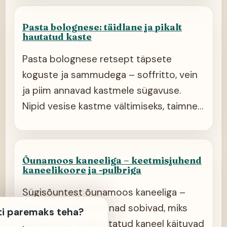
Pasta bolognese: täidlane ja pikalt
hautatud kaste
Pasta bolognese retsept täpsete
koguste ja sammudega – soffritto, vein
ja piim annavad kastmele sügavuse.
Nipid vesise kastme vältimiseks, taimne
variant ja juhend sügavkülmutamiseks.
Õunamoos kaneeliga – keetmisjuhend
kaneelikoore ja -pulbriga
Sügisõuntest õunamoos kaneeliga –
selgitan, millised õunad sobivad, miks
ti paremaks teha?
kaneelikoor ja jahvatatud kaneel käituvad