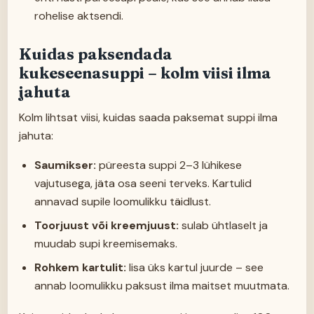
rohelise aktsendi.
Kuidas paksendada
kukeseenasuppi – kolm viisi ilma
jahuta
Kolm lihtsat viisi, kuidas saada paksemat suppi ilma
jahuta:
Saumikser:
püreesta suppi 2–3 lühikese
vajutusega, jäta osa seeni terveks. Kartulid
annavad supile loomulikku täidlust.
Toorjuust või kreemjuust:
sulab ühtlaselt ja
muudab supi kreemisemaks.
Rohkem kartulit:
lisa üks kartul juurde – see
annab loomulikku paksust ilma maitset muutmata.