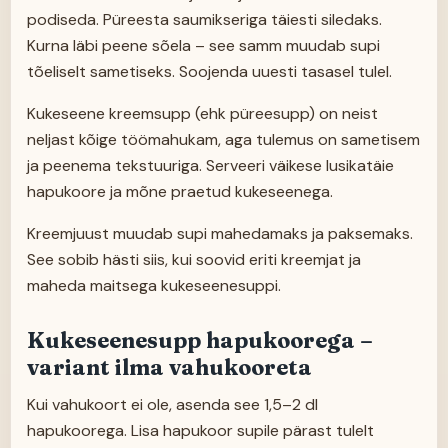
podiseda. Püreesta saumikseriga täiesti siledaks.
Kurna läbi peene sõela – see samm muudab supi
tõeliselt sametiseks. Soojenda uuesti tasasel tulel.
Kukeseene kreemsupp (ehk püreesupp) on neist
neljast kõige töömahukam, aga tulemus on sametisem
ja peenema tekstuuriga. Serveeri väikese lusikatäie
hapukoore ja mõne praetud kukeseenega.
Kreemjuust muudab supi mahedamaks ja paksemaks.
See sobib hästi siis, kui soovid eriti kreemjat ja
maheda maitsega kukeseenesuppi.
Kukeseenesupp hapukoorega –
variant ilma vahukooreta
Kui vahukoort ei ole, asenda see 1,5–2 dl
hapukoorega. Lisa hapukoor supile pärast tulelt