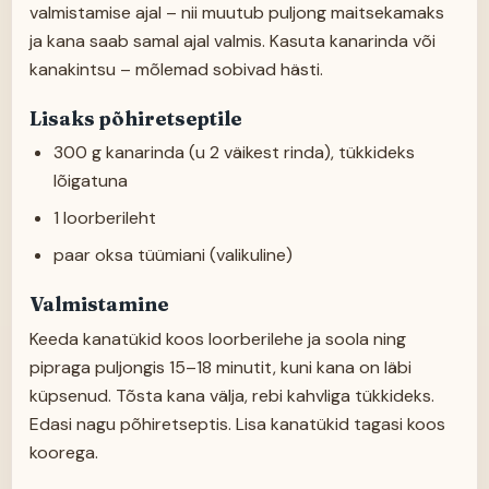
valmistamise ajal – nii muutub puljong maitsekamaks
ja kana saab samal ajal valmis. Kasuta kanarinda või
kanakintsu – mõlemad sobivad hästi.
Lisaks põhiretseptile
300 g kanarinda (u 2 väikest rinda), tükkideks
lõigatuna
1 loorberileht
paar oksa tüümiani (valikuline)
Valmistamine
Keeda kanatükid koos loorberilehe ja soola ning
pipraga puljongis 15–18 minutit, kuni kana on läbi
küpsenud. Tõsta kana välja, rebi kahvliga tükkideks.
Edasi nagu põhiretseptis. Lisa kanatükid tagasi koos
koorega.