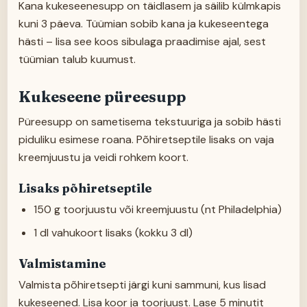
Kana kukeseenesupp on täidlasem ja säilib külmkapis
kuni 3 päeva. Tüümian sobib kana ja kukeseentega
hästi – lisa see koos sibulaga praadimise ajal, sest
tüümian talub kuumust.
Kukeseene püreesupp
Püreesupp on sametisema tekstuuriga ja sobib hästi
piduliku esimese roana. Põhiretseptile lisaks on vaja
kreemjuustu ja veidi rohkem koort.
Lisaks põhiretseptile
150 g toorjuustu või kreemjuustu (nt Philadelphia)
1 dl vahukoort lisaks (kokku 3 dl)
Valmistamine
Valmista põhiretsepti järgi kuni sammuni, kus lisad
kukeseened. Lisa koor ja toorjuust. Lase 5 minutit