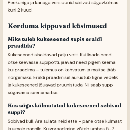
Peekoniga ja kanaga versioonid säilivad sügavkülmas
kuni 2 kuud.
Korduma kippuvad küsimused
Miks tuleb kukeseened supis eraldi
praadida?
Kukeseened sisaldavad palju vett. Kui lisada need
otse keevasse supipotti, jäävad need pigem keema
kui praadima – tulemus on kahvatum ja maitse jääb
nõrgemaks. Eraldi praadimisel aurustub liigne vedelik
ja kukeseened jõuavad pruunistuda. Nii saab supp
sügavama seenemaitse.
Kas sügavkülmutatud kukeseened sobivad
suppi?
Sobivad küll. Ära sulata neid ette – pane otse külmast
kuumale pannile. Kuivpraadimine võtab umbes 5–7