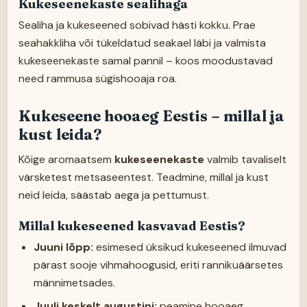
Kukeseenekaste sealihaga
Sealiha ja kukeseened sobivad hästi kokku. Prae
seahakkliha või tükeldatud seakael läbi ja valmista
kukeseenekaste samal pannil – koos moodustavad
need rammusa sügishooaja roa.
Kukeseene hooaeg Eestis – millal ja
kust leida?
Kõige aromaatsem
kukeseenekaste
valmib tavaliselt
värsketest metsaseentest. Teadmine, millal ja kust
neid leida, säästab aega ja pettumust.
Millal kukeseened kasvavad Eestis?
Juuni lõpp:
esimesed üksikud kukeseened ilmuvad
pärast sooje vihmahoogusid, eriti rannikuäärsetes
männimetsades.
Juuli keskelt augustini:
peamine hooaeg.