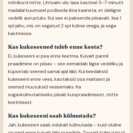
mõnikord mitte. Lihtsaim viis: lase kastmel 5–7 minutit
madalal kuumusel podiseda ilma kaaneta, et üleliigne
vedelik aurustuks. Kui see ei paksenda piisavalt, lisa 1
spl jahu, mis on segatud 2 spl külma veega, ja sega
kastmesse.
Kas kukeseened tuleb enne keeta?
Ei, kukeseeni ei pea enne keetma. Kuivalt pannil
praadimine on piisav – see eemaldab liigse vedeliku ja
küpsetab seened samal ajal läbi. Kui keedaksid
kukeseeni enne vees, kaotaksid osa maitsest ja
seened muutuksid vesisemaks. Ka
sügavkülmutamiseks piisab kuivpraadimisest, mitte
keetmisest.
Kas kukeseeni saab külmutada?
Jah, kukeseeni saab edukalt külmutada – kuid oluline
on neid enne kuivalt läbi praadida. Toorelt külmutatud