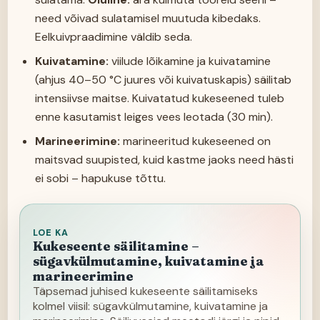
need võivad sulatamisel muutuda kibedaks.
Eelkuivpraadimine väldib seda.
Kuivatamine:
viilude lõikamine ja kuivatamine
(ahjus 40–50 °C juures või kuivatuskapis) säilitab
intensiivse maitse. Kuivatatud kukeseened tuleb
enne kasutamist leiges vees leotada (30 min).
Marineerimine:
marineeritud kukeseened on
maitsvad suupisted, kuid kastme jaoks need hästi
ei sobi – hapukuse tõttu.
LOE KA
Kukeseente säilitamine –
sügavkülmutamine, kuivatamine ja
marineerimine
Täpsemad juhised kukeseente säilitamiseks
kolmel viisil: sügavkülmutamine, kuivatamine ja