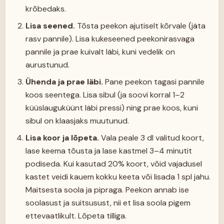
krõbedaks.
Lisa seened.
Tõsta peekon ajutiselt kõrvale (jäta
rasv pannile). Lisa kukeseened peekonirasvaga
pannile ja prae kuivalt läbi, kuni vedelik on
aurustunud.
Ühenda ja prae läbi.
Pane peekon tagasi pannile
koos seentega. Lisa sibul (ja soovi korral 1–2
küüslauguküünt läbi pressi) ning prae koos, kuni
sibul on klaasjaks muutunud.
Lisa koor ja lõpeta.
Vala peale 3 dl valitud koort,
lase keema tõusta ja lase kastmel 3–4 minutit
podiseda. Kui kasutad 20% koort, võid vajadusel
kastet veidi kauem kokku keeta või lisada 1 spl jahu.
Maitsesta soola ja pipraga. Peekon annab ise
soolasust ja suitsusust, nii et lisa soola pigem
ettevaatlikult. Lõpeta tilliga.