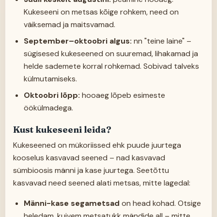
Kukeseeni on metsas kõige rohkem, need on
väiksemad ja maitsvamad.
September–oktoobri algus:
nn "teine laine" –
sügisesed kukeseened on suuremad, lihakamad ja
helde sademete korral rohkemad. Sobivad talveks
külmutamiseks.
Oktoobri lõpp:
hooaeg lõpeb esimeste
öökülmadega.
Kust kukeseeni leida?
Kukeseened on mükoriissed ehk puude juurtega
kooselus kasvavad seened – nad kasvavad
sümbioosis männi ja kase juurtega. Seetõttu
kasvavad need seened alati metsas, mitte lagedal:
Männi-kase segametsad
on head kohad. Otsige
heledam, kuivem metsatukk mändide all – mitte