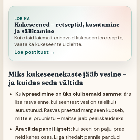
LOE KA
Kukeseened – retseptid, kasutamine
ja säilitamine
Kui otsid laiemalt erinevaid kukeseenteretsepte,
vaata ka kukeseente üldlehte.
Loe postitust →
Miks kukeseenekaste jääb vesine –
ja kuidas seda vältida
Kuivpraadimine on üks olulisemaid samme:
ära
lisa rasva enne, kui seentest vesi on täielikult
aurustunud. Rasvas praetud märg seen küpseb,
mitte ei pruunistu – maitse jääb pealiskaudseks.
Ära täida panni liigselt:
kui seeni on palju, prae
neid kahes osas. Liiga tihedalt pannile pandud