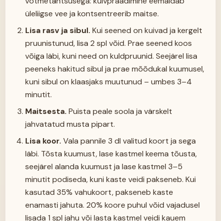
võtmetähtsusega: kuivpraadimine eemaldab
üleliigse vee ja kontsentreerib maitse.
Lisa rasv ja sibul.
Kui seened on kuivad ja kergelt
pruunistunud, lisa 2 spl võid. Prae seened koos
võiga läbi, kuni need on kuldpruunid. Seejärel lisa
peeneks hakitud sibul ja prae mõõdukal kuumusel,
kuni sibul on klaasjaks muutunud – umbes 3–4
minutit.
Maitsesta.
Puista peale soola ja värskelt
jahvatatud musta pipart.
Lisa koor.
Vala pannile 3 dl valitud koort ja sega
läbi. Tõsta kuumust, lase kastmel keema tõusta,
seejärel alanda kuumust ja lase kastmel 3–5
minutit podiseda, kuni kaste veidi pakseneb. Kui
kasutad 35% vahukoort, pakseneb kaste
enamasti jahuta. 20% koore puhul võid vajadusel
lisada 1 spl jahu või lasta kastmel veidi kauem