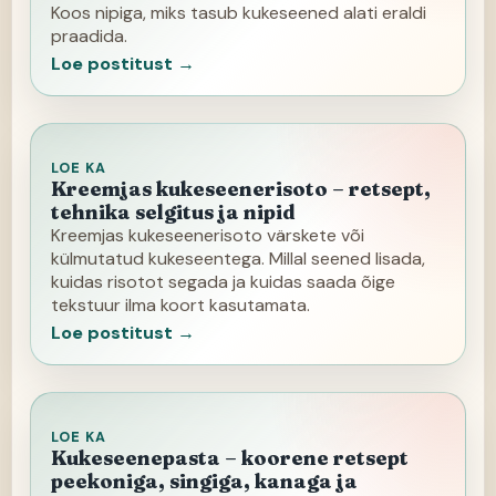
Koos nipiga, miks tasub kukeseened alati eraldi
praadida.
Loe postitust →
LOE KA
Kreemjas kukeseenerisoto – retsept,
tehnika selgitus ja nipid
Kreemjas kukeseenerisoto värskete või
külmutatud kukeseentega. Millal seened lisada,
kuidas risotot segada ja kuidas saada õige
tekstuur ilma koort kasutamata.
Loe postitust →
LOE KA
Kukeseenepasta – koorene retsept
peekoniga, singiga, kanaga ja