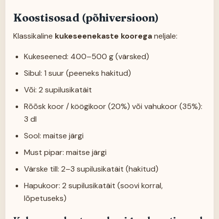
Koostisosad (põhiversioon)
Klassikaline
kukeseenekaste koorega
neljale:
Kukeseened: 400–500 g (värsked)
Sibul: 1 suur (peeneks hakitud)
Või: 2 supilusikatäit
Rõõsk koor / köögikoor (20%) või vahukoor (35%):
3 dl
Sool: maitse järgi
Must pipar: maitse järgi
Värske till: 2–3 supilusikatäit (hakitud)
Hapukoor: 2 supilusikatäit (soovi korral,
lõpetuseks)