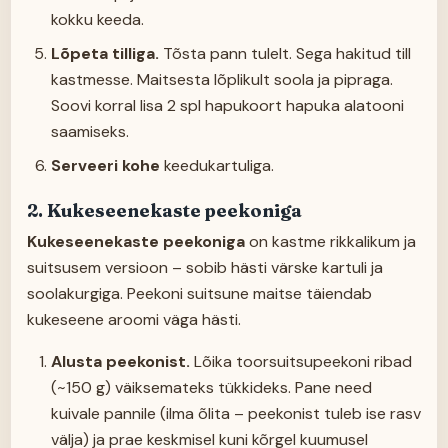
kokku keeda.
Lõpeta tilliga.
Tõsta pann tulelt. Sega hakitud till
kastmesse. Maitsesta lõplikult soola ja pipraga.
Soovi korral lisa 2 spl hapukoort hapuka alatooni
saamiseks.
Serveeri kohe
keedukartuliga.
2. Kukeseenekaste peekoniga
Kukeseenekaste peekoniga
on kastme rikkalikum ja
suitsusem versioon – sobib hästi värske kartuli ja
soolakurgiga. Peekoni suitsune maitse täiendab
kukeseene aroomi väga hästi.
Alusta peekonist.
Lõika toorsuitsupeekoni ribad
(~150 g) väiksemateks tükkideks. Pane need
kuivale
pannile (ilma õlita – peekonist tuleb ise rasv
välja) ja prae keskmisel kuni kõrgel kuumusel