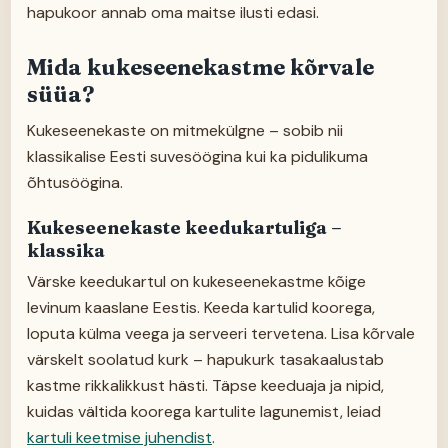
hapukoor annab oma maitse ilusti edasi.
Mida kukeseenekastme kõrvale
süüa?
Kukeseenekaste on mitmekülgne – sobib nii
klassikalise Eesti suvesöögina kui ka pidulikuma
õhtusöögina.
Kukeseenekaste keedukartuliga –
klassika
Värske keedukartul on kukeseenekastme kõige
levinum kaaslane Eestis. Keeda kartulid koorega,
loputa külma veega ja serveeri tervetena. Lisa kõrvale
värskelt soolatud kurk – hapukurk tasakaalustab
kastme rikkalikkust hästi. Täpse keeduaja ja nipid,
kuidas vältida koorega kartulite lagunemist, leiad
kartuli keetmise juhendist
.