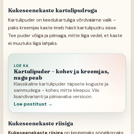
Kukeseenekaste kartulipudruga
Kartulipuder on keedukartuliga võrdväärne valik –
paks kreemjas kaste imeb hästi kartulipudru sisse.
Tee puder võiga ja piimaga, mitte liiga vedel, et kaste
ei muutuks liiga lahjaks.
LOE KA
Kartulipuder – kohev ja kreemjas,
nagu peab
Klassikaline kartulipuder täpsete koguste ja
sammudega – kohev, mitte kleepuv. Viis
lisandivarianti ja piimavaba versioon.
Loe postitust →
Kukeseenekaste riisiga
Kukeseenekaste riisiga
on kergemaks söögikorraks