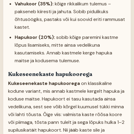
Vahukoor (35%):
kõige rikkalikum tulemus –
pakseneb kiiresti ja jahuta. Sobib pidulikuks
õhtusöögiks, pastaks või kui soovid eriti rammusat
kastet.
Hapukoor (20%):
sobib kõige paremini kastme
lõpus lisamiseks, mitte ainsa vedelikuna
kasutamiseks. Annab kastmele kerge hapuka
maitse ja kodusema tulemuse.
Kukeseenekaste hapukoorega
Kukeseenekaste hapukoorega
on klassikaline
kodune variant, mis annab kastmele kergelt hapuka ja
koduse maitse. Hapukoort ei tasu kasutada ainsa
vedelikuna, sest see võib kõrgel kuumusel tükki minna
või lahti tõusta. Õige viis: valmista kaste rõõsa koore
või piimaga, tõsta pann tulelt ja sega lõpuks hulka 1–2
supilusikatäit hapukoort. Nii jääb kaste sile ja