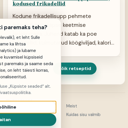
kodused frikadellid
Kodune frikadellisupp pehmete
frikadellide ja täpse keetmise
ti paremaks teha?
järjekorraga. Juhend katab ka poe
evalik), et leht Sulle
frikadellid, külmutatud köögiviljad, kalorid
same ka lihtsa
alytics) ja lubame
ja säilitamise.
de kuvamisel küpsiseid
st paremaks ja saame seda
Tagasi blogisse
Kõik retseptid
ise, on leht täiesti korras,
sonaliseeritud.
aluse „Küpsiste seaded“ alt.
vaatsuspoliitika.
Nutiretsept
Meist
Küpsiste seaded
põhiline
Kontakt
Kuidas sisu valmib
aitan
Privaatsuspoliitika