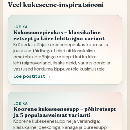
Veel kukeseene-inspiratsiooni
LOE KA
Kukeseenepirukas – klassikaline
retsept ja kiire lehttaigna variant
Krõbedal põhjal kukeseenepirukas koorese ja
juustuse täidisega. Leiad nii klassikalise
omatehtud põhjaga retsepti kui ka kiire
lehttaignavariandi, lisaks nipid, variatsioonid ja
vastused korduma kippuvatele küsimustele.
Loe postitust →
LOE KA
Koorene kukeseenesupp – põhiretsept
ja 3 populaarseimat varianti
Koorene kukeseenesupp nelja variandiga:
klassikaline, peekoniga, kanaga ja püreesupp.