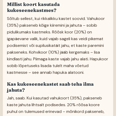
Millist koort kasutada
kukeseenekastmes?
Sõltub sellest, kui rikkalikku kastet soovid. Vahukoor
(35%) pakseneb kõige kiiremini ja jahuta – sobib
pidulikumaks kastmeks. Rõõsk koor (20%) on
igapäevane valik, kuid vajab sageli kas veidi pikemat
podisemist või supilusikatäit jahu, et kaste paremini
pakseneks. Kohvikoor (10%) jääb kergemaks – lisa
kindlasti jahu. Piimaga kaste vajab jahu alati. Hapukoor
sobib lõpetuseks lisada tulelt maha võetud
kastmesse – see annab hapuka alatooni.
Kas kukeseenekastet saab teha ilma
jahuta?
Jah, saab. Kui kasutad vahukoort (35%), pakseneb
kaste jahuta lihtsalt podisedes. 20% rõõsa koore
puhul on tulemused erinevad – mõnikord pakseneb,