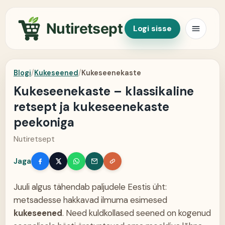
Nutiretsept
Logi sisse
Blogi
/
Kukeseened
/
Kukeseenekaste
Kukeseenekaste – klassikaline
retsept ja kukeseenekaste
peekoniga
Nutiretsept
Jaga
Juuli algus tähendab paljudele Eestis üht:
metsadesse hakkavad ilmuma esimesed
kukeseened
. Need kuldkollased seened on kogenud