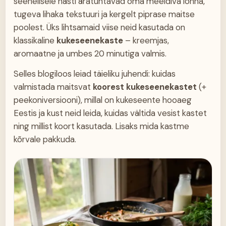
seenelisele hästi äratuntavad oma meeldiva lõhna,
tugeva lihaka tekstuuri ja kergelt piprase maitse
poolest. Üks lihtsamaid viise neid kasutada on
klassikaline
kukeseenekaste
– kreemjas,
aromaatne ja umbes 20 minutiga valmis.
Selles blogiloos leiad täieliku juhendi: kuidas
valmistada maitsvat
koorest kukeseenekastet
(+
peekoniversiooni), millal on kukeseente hooaeg
Eestis ja kust neid leida, kuidas vältida vesist kastet
ning millist koort kasutada. Lisaks mida kastme
kõrvale pakkuda.