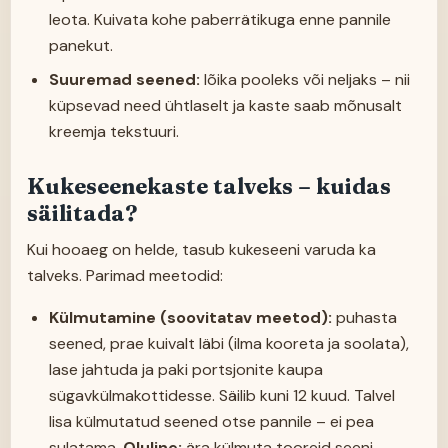
leota. Kuivata kohe paberrätikuga enne pannile
panekut.
Suuremad seened:
lõika pooleks või neljaks – nii
küpsevad need ühtlaselt ja kaste saab mõnusalt
kreemja tekstuuri.
Kukeseenekaste talveks – kuidas
säilitada?
Kui hooaeg on helde, tasub kukeseeni varuda ka
talveks. Parimad meetodid:
Külmutamine (soovitatav meetod):
puhasta
seened, prae kuivalt läbi (ilma kooreta ja soolata),
lase jahtuda ja paki portsjonite kaupa
sügavkülmakottidesse. Säilib kuni 12 kuud. Talvel
lisa külmutatud seened otse pannile – ei pea
sulatama.
Oluline:
ära külmuta tooreid seeni –