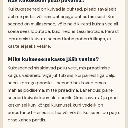
Kas kukeseeni peab pesema?
Kui kukeseened on kuivad ja puhtad, piisab tavaliselt
pehme pintsli või hambaharjaga puhastamisest. Kui
seened on mullasemad, võib neid kiiresti külma vee all
sõela sees loputada, kuid neid ei tasu leotada. Pärast
loputamist kuivata seened kohe paberrätikuga, et
kaste ei jääks vesine.
Miks kukeseenekaste jääb vesine?
Kukeseened sisaldavad palju vett, mis praadimise
käigus vabaneb. Viga juhtub siis, kui paned liiga palju
seeni korraga pannile – seened hakkavad omas
mahlas podisema, mitte praadima. Lahendus: pane
seened kuivale kuumale pannile (ilma rasvata) ja prae
keskmisel kuni kõrgel kuumusel, kuni vedelik on
aurustunud – alles siis lisa või või õli. Kui seeni on palju,
prae kahes partiis.