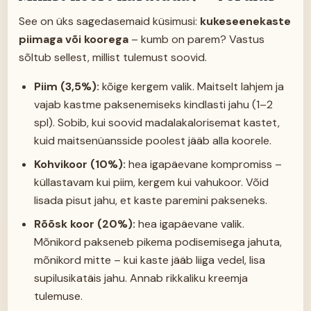
See on üks sagedasemaid küsimusi:
kukeseenekaste
piimaga või koorega
– kumb on parem? Vastus
sõltub sellest, millist tulemust soovid.
Piim (3,5%):
kõige kergem valik. Maitselt lahjem ja
vajab kastme paksenemiseks kindlasti jahu (1–2
spl). Sobib, kui soovid madalakalorisemat kastet,
kuid maitsenüansside poolest jääb alla koorele.
Kohvikoor (10%):
hea igapäevane kompromiss –
küllastavam kui piim, kergem kui vahukoor. Võid
lisada pisut jahu, et kaste paremini pakseneks.
Rõõsk koor (20%):
hea igapäevane valik.
Mõnikord pakseneb pikema podisemisega jahuta,
mõnikord mitte – kui kaste jääb liiga vedel, lisa
supilusikatäis jahu. Annab rikkaliku kreemja
tulemuse.