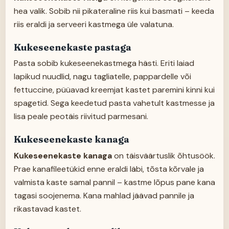
hea valik. Sobib nii pikateraline riis kui basmati – keeda
riis eraldi ja serveeri kastmega üle valatuna.
Kukeseenekaste pastaga
Pasta sobib kukeseenekastmega hästi. Eriti laiad
lapikud nuudlid, nagu tagliatelle, pappardelle või
fettuccine, püüavad kreemjat kastet paremini kinni kui
spagetid. Sega keedetud pasta vahetult kastmesse ja
lisa peale peotäis riivitud parmesani.
Kukeseenekaste kanaga
Kukeseenekaste kanaga
on täisväärtuslik õhtusöök.
Prae kanafileetükid enne eraldi läbi, tõsta kõrvale ja
valmista kaste samal pannil – kastme lõpus pane kana
tagasi soojenema. Kana mahlad jäävad pannile ja
rikastavad kastet.