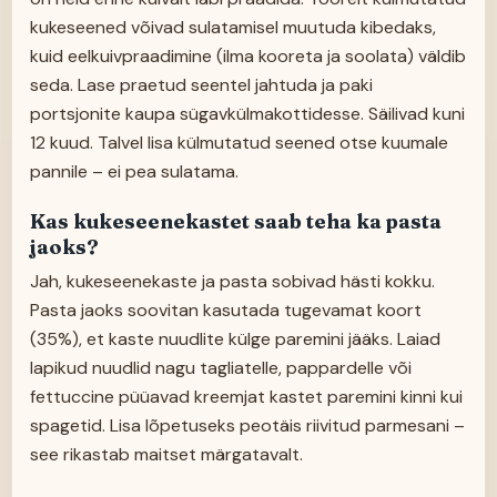
kukeseened võivad sulatamisel muutuda kibedaks,
kuid eelkuivpraadimine (ilma kooreta ja soolata) väldib
seda. Lase praetud seentel jahtuda ja paki
portsjonite kaupa sügavkülmakottidesse. Säilivad kuni
12 kuud. Talvel lisa külmutatud seened otse kuumale
pannile – ei pea sulatama.
Kas kukeseenekastet saab teha ka pasta
jaoks?
Jah, kukeseenekaste ja pasta sobivad hästi kokku.
Pasta jaoks soovitan kasutada tugevamat koort
(35%), et kaste nuudlite külge paremini jääks. Laiad
lapikud nuudlid nagu tagliatelle, pappardelle või
fettuccine püüavad kreemjat kastet paremini kinni kui
spagetid. Lisa lõpetuseks peotäis riivitud parmesani –
see rikastab maitset märgatavalt.