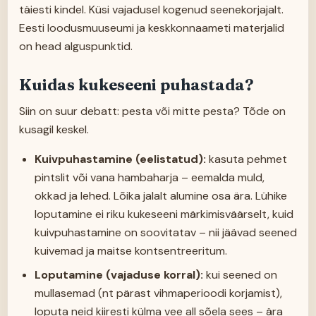
täiesti kindel. Küsi vajadusel kogenud seenekorjajalt.
Eesti loodusmuuseumi ja keskkonnaameti materjalid
on head alguspunktid.
Kuidas kukeseeni puhastada?
Siin on suur debatt: pesta või mitte pesta? Tõde on
kusagil keskel.
Kuivpuhastamine (eelistatud):
kasuta pehmet
pintslit või vana hambaharja – eemalda muld,
okkad ja lehed. Lõika jalalt alumine osa ära. Lühike
loputamine ei riku kukeseeni märkimisväärselt, kuid
kuivpuhastamine on soovitatav – nii jäävad seened
kuivemad ja maitse kontsentreeritum.
Loputamine (vajaduse korral):
kui seened on
mullasemad (nt pärast vihmaperioodi korjamist),
loputa neid kiiresti külma vee all sõela sees – ära