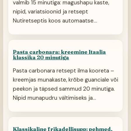
valmib 15 minutiga: magushapu kaste,
nipid, variatsioonid ja retsept
Nutiretseptis koos automaatse
ostukorviga.
Pasta carbonara: kreemine Itaalia
klassika 20 minutiga
Pasta carbonara retsept ilma kooreta –
kreemjas munakaste, krõbe guanciale või
peekon ja täpsed sammud 20 minutiga.
Nipid munapudru vältimiseks ja
guanciale asendusjuhend Eesti
poodidest.
Klassikaline frikadellisupp: pehmed,