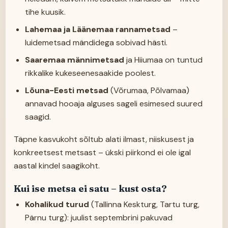
tihe kuusik.
Lahemaa ja Läänemaa rannametsad
–
luidemetsad mändidega sobivad hästi.
Saaremaa männimetsad
ja Hiiumaa on tuntud
rikkalike kukeseenesaakide poolest.
Lõuna-Eesti metsad
(Võrumaa, Põlvamaa)
annavad hooaja alguses sageli esimesed suured
saagid.
Täpne kasvukoht sõltub alati ilmast, niiskusest ja
konkreetsest metsast – ükski piirkond ei ole igal
aastal kindel saagikoht.
Kui ise metsa ei satu – kust osta?
Kohalikud turud
(Tallinna Keskturg, Tartu turg,
Pärnu turg): juulist septembrini pakuvad