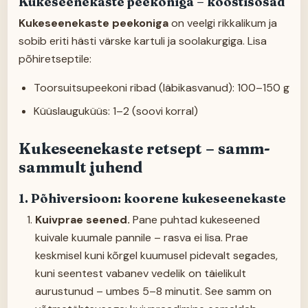
Kukeseenekaste peekoniga – koostisosad
Kukeseenekaste peekoniga
on veelgi rikkalikum ja
sobib eriti hästi värske kartuli ja soolakurgiga. Lisa
põhiretseptile:
Toorsuitsupeekoni ribad (läbikasvanud): 100–150 g
Küüslauguküüs: 1–2 (soovi korral)
Kukeseenekaste retsept – samm-
sammult juhend
1. Põhiversioon: koorene kukeseenekaste
Kuivprae seened.
Pane puhtad kukeseened
kuivale
kuumale pannile – rasva ei lisa. Prae
keskmisel kuni kõrgel kuumusel pidevalt segades,
kuni seentest vabanev vedelik on täielikult
aurustunud – umbes 5–8 minutit. See samm on