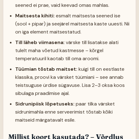
seened ei prae, vaid keevad omas mahlas.
Maitsesta kihiti:
esmalt maitsesta seened ise
(sool + pipar) ja seejärel maitsesta kaste uuesti. Nii
on iga element maitsestatud.
Till läheb viimasena:
värske till lisatakse alati
tulelt maha võetud kastmesse – kõrgel
temperatuuril kaotab till oma aroomi.
Tüümian tõstab maitset:
kuigi till on eestlaste
klassika, proovi ka värsket tüümiani – see annab
teistsuguse ürdise sügavuse. Lisa 2–3 oksa koos
sibulaga praadimise ajal.
Sidrunipiisk lõpetuseks:
paar tilka värsket
sidrunimahla enne serveerimist tõstab kõiki
maitseid märgatavalt esile.
Millist koort kasutada? – Võrdlus