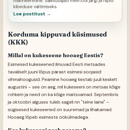
marineerimine. Säilivusajad meetodi järgi ja nipid
kibeduse vältimiseks.
Loe postitust →
Korduma kippuvad küsimused
(KKK)
Millal on kukeseene hooaeg Eestis?
Esimesed kukeseened ilmuvad Eesti metsades
tavaliselt juuni lõpus pärast esimesi soojasid
vihmahoogusid. Peamine hooaeg kestab juuli keskelt
augustini – see on aeg, mil kukeseeni on metsas kõige
rohkem ja need on ka kõige maitsvamad. Septembris
ja oktoobri alguses tuleb sageli nn "teine laine" –
sügisesed kukeseened on suuremad ja lihakamad.
Hooaeg lõpeb esimeste öökülmadega.