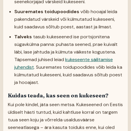
seenekorjajad värskeid kukeseeni.
Suuremates toidupoodides
võib hooajal leida
pakendatud värskeid või külmutatud kukeseeni,
kuid saadavus sõltub poest, aastast ja ilmast.
Talveks
tasub kukeseened ise portsjonitena
sügavkülma panna: puhasta seened, prae kuivalt
läbi, lase jahtuda ja külmuta väikeste kogustena.
Täpsemad juhised leiad
kukeseente säilitamise
juhendist
. Suuremates toidupoodides võib leida ka
külmutatud kukeseeni, kuid saadavus sõltub poest
ja hooajast.
Kuidas teada, kas seen on kukeseen?
Kui pole kindel, jäta seen metsa. Kukeseened on Eestis
üldiselt hästi tuntud, kuid kahtluse korral on targem
tuua seen koju ja võrrelda usaldusväärse
seeneatlasega – ära kasuta toiduks enne, kui oled