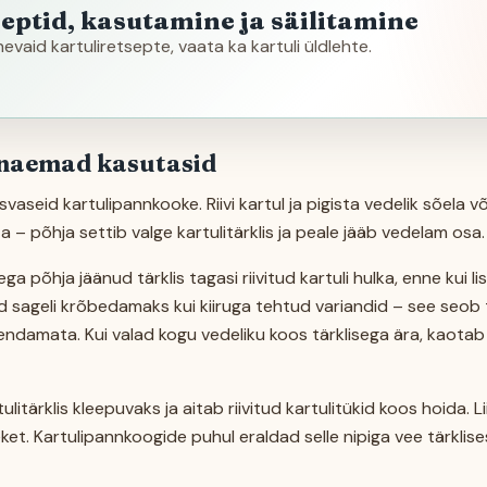
septid, kasutamine ja säilitamine
inevaid kartuliretsepte, vaata ka kartuli üldlehte.
anaemad kasutasid
aseid kartulipannkooke. Riivi kartul ja pigista vedelik sõela või
a – põhja settib valge kartulitärklis ja peale jääb vedelam osa.
ega põhja jäänud tärklis tagasi riivitud kartuli hulka, enne kui l
d sageli krõbedamaks kui kiiruga tehtud variandid – see seob 
damata. Kui valad kogu vedeliku koos tärklisega ära, kaotab 
ärklis kleepuvaks ja aitab riivitud kartulitükid koos hoida. L
et. Kartulipannkoogide puhul eraldad selle nipiga vee tärklise