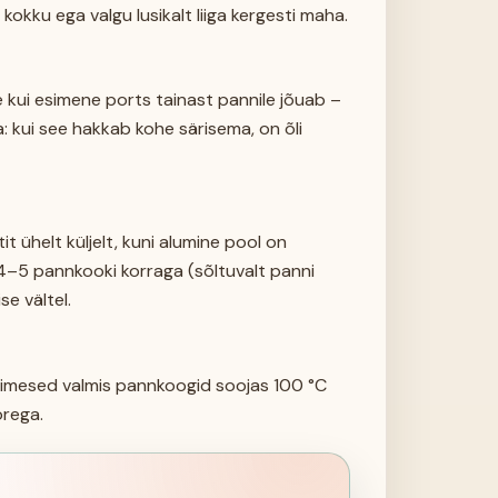
 kokku ega valgu lusikalt liiga kergesti maha.
 kui esimene ports tainast pannile jõuab –
: kui see hakkab kohe särisema, on õli
t ühelt küljelt, kuni alumine pool on
 4–5 pannkooki korraga (sõltuvalt panni
se vältel.
 esimesed valmis pannkoogid soojas 100 °C
orega.