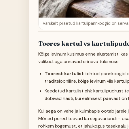
Värskelt praetud kartulipannkoogid on serv
Toores kartul vs kartulipud
Kõige levinum küsimus enne alustamist: kas 
valikud, aga annavad erineva tulemuse.
Toorest kartulist
tehtud pannkoogid on 
traditsiooniline, kõige levinum viis kartu
Keedetud kartulist ehk kartulipudrust 
Sobivad hästi, kui eelmisest päevast on k
Kui aega on vähe ja külmkapis ootab järele jä
Mõned pered teevad ka segavariandi – osa t
rohkem kogemust, et jahukogus tasakaalu j