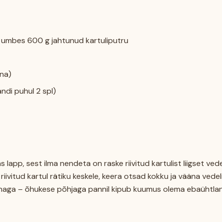
õi umbes 600 g jahtunud kartuliputru
una)
andi puhul 2 spl)
lapp, sest ilma nendeta on raske riivitud kartulist liigset vedel
riivitud kartul rätiku keskele, keera otsad kokku ja vääna vedel
innaga – õhukese põhjaga pannil kipub kuumus olema ebaühtla