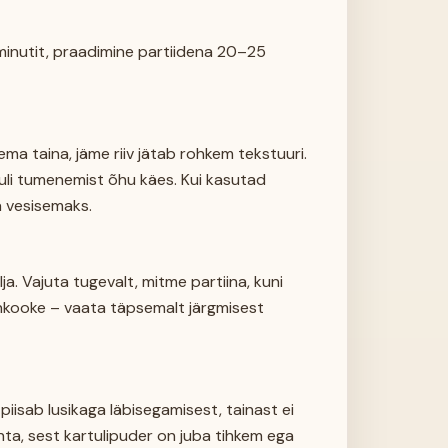
minutit, praadimine partiidena 20–25
asema taina, jäme riiv jätab rohkem tekstuuri.
tuli tumenemist õhu käes. Kui kasutad
na vesisemaks.
älja. Vajuta tugevalt, mitme partiina, kuni
nnkooke – vaata täpsemalt järgmisest
 piisab lusikaga läbisegamisest, tainast ei
hta, sest kartulipuder on juba tihkem ega