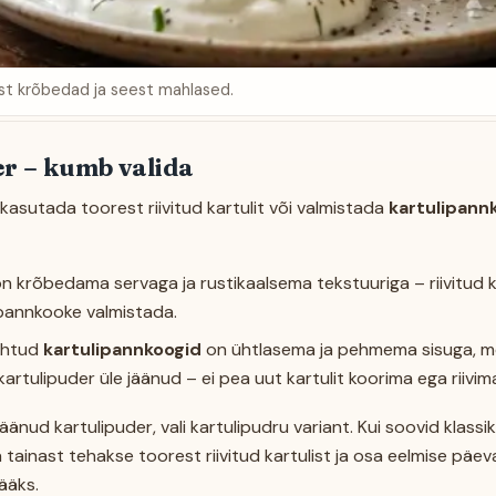
ast krõbedad ja seest mahlased.
er – kumb valida
kasutada toorest riivitud kartulit või valmistada
kartulipann
krõbedama servaga ja rustikaalsema tekstuuriga – riivitud ka
lipannkooke valmistada.
tehtud
kartulipannkoogid
on ühtlasema ja pehmema sisuga, me
artulipuder üle jäänud – ei pea uut kartulit koorima ega riivim
änud kartulipuder, vali kartulipudru variant. Kui soovid klassika
ainast tehakse toorest riivitud kartulist ja osa eelmise päev
ääks.