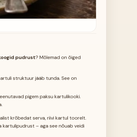
koogid pudrust
? Mõlemad on õiged
rtuli struktuur jääb tunda. See on
enutavad pigem paksu kartulikooki.
a.
list krõbedat serva, riivi kartul toorelt.
a kartulipudrust – aga see nõuab veidi