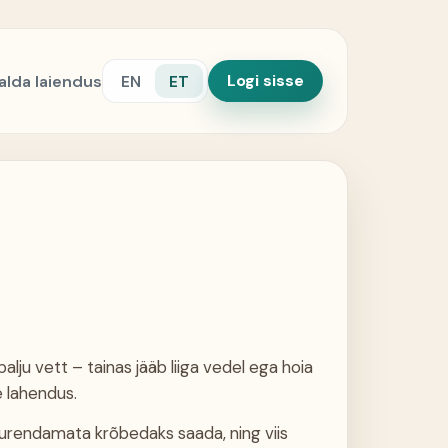
Logi sisse
alda laiendus
EN
ET
 palju vett – tainas jääb liiga vedel ega hoia
 lahendus.
suurendamata krõbedaks saada, ning viis