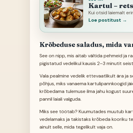
Kartul – ret
Kui otsid laiemalt er
Loe postitust →
Krõbeduse saladus, mida v
See on nipp, mis aitab vältida pehmeid ja rasv
pigistatud vedelikul kausis 2–3 minutit seist
Vala pealmine vedelik ettevaatlikult ära ja s
põhjus, miks vanaema kartulipannkoogid jäi
krõbedama tulemuse ilma jahu kogust suuren
pannil laiali valguda.
Miks see töötab? Kuumutades muutub kartulit
vedelamaks ja takistaks krõbeda kooriku tek
ainult selle, mida tegelikult vaja on.