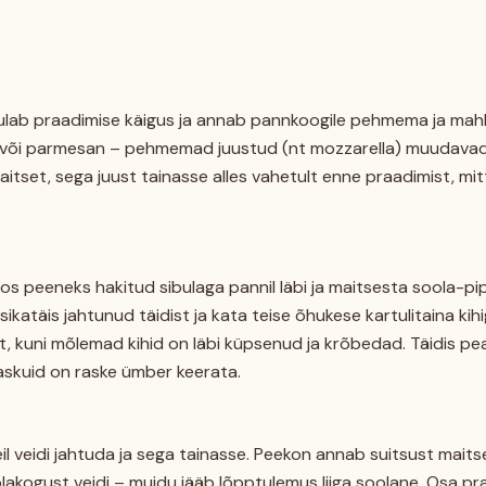
sulab praadimise käigus ja annab pannkoogile pehmema ja mahl
t või parmesan – pehmemad juustud (nt mozzarella) muudavad ta
aitset, sega juust tainasse alles vahetult enne praadimist, mit
koos peeneks hakitud sibulaga pannil läbi ja maitsesta soola-p
usikatäis jahtunud täidist ja kata teise õhukese kartulitaina kih
it, kuni mõlemad kihid on läbi küpsenud ja krõbedad. Täidis 
taskuid on raske ümber keerata.
il veidi jahtuda ja sega tainasse. Peekon annab suitsust mai
akogust veidi – muidu jääb lõpptulemus liiga soolane. Osa pr