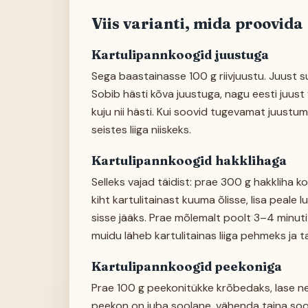
Viis varianti, mida proovida
Kartulipannkoogid juustuga
Sega baastainasse 100 g riivjuustu. Juust 
Sobib hästi kõva juustuga, nagu eesti juus
kuju nii hästi. Kui soovid tugevamat juustum
seistes liiga niiskeks.
Kartulipannkoogid hakklihaga
Selleks vajad täidist: prae 300 g hakkliha 
kiht kartulitainast kuuma õlisse, lisa peale l
sisse jääks. Prae mõlemalt poolt 3–4 minut
muidu läheb kartulitainas liiga pehmeks ja 
Kartulipannkoogid peekoniga
Prae 100 g peekonitükke krõbedaks, lase ne
peekon on juba soolane, vähenda taina sool