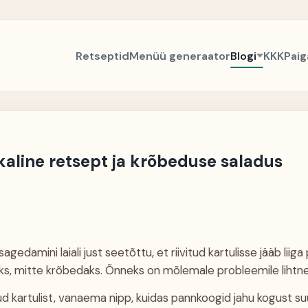
Retseptid
Menüü generaator
Blogi
KKK
Paig
kaline retsept ja krõbeduse saladus
gedamini laiali just seetõttu, et riivitud kartulisse jääb liiga
s, mitte krõbedaks. Õnneks on mõlemale probleemile lihtne
tud kartulist, vanaema nipp, kuidas pannkoogid jahu kogust 