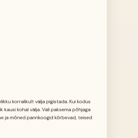
ikku korralikult välja pigistada. Kui kodus
ik kausi kohal välja. Vali paksema põhjaga
ne ja mõned pannkoogid kõrbevad, teised