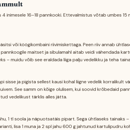
sammult
 4 inimesele 16–18 pannkooki. Ettevalmistus võtab umbes 15 
as käsitsi või köögikombaini riivimiskettaga. Peen riiv annab ühtl
nab pannkoogile maitset ja sibulamahl aitab veidi vähendada kar
eks – muidu võib see eraldada liiga palju vedelikku ja teha tai
i sisse ja pigista sellest kausi kohal liigne vedelik korralikult v
t kuivem. See samm on kõige olulisem, kui soovid krõbedaid pa
ud vedelikust tärklis alles jätta.
ahu, 1 tl soola ja näpuotsatäis pipart. Sega ühtlaseks tainaks –
ianti, lisa 1 muna ja 2 spl jahu 600 g jahtunud kartulipudru ko