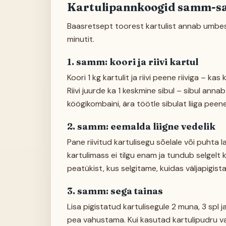
Kartulipannkoogid samm-
Baasretsept toorest kartulist annab umbes
minutit.
1. samm: koori ja riivi kartul
Koori 1 kg kartulit ja riivi peene riiviga – k
Riivi juurde ka 1 keskmine sibul – sibul an
köögikombaini, ära töötle sibulat liiga peen
2. samm: eemalda liigne vedelik
Pane riivitud kartulisegu sõelale või puhta lap
kartulimass ei tilgu enam ja tundub selgel
peatükist, kus selgitame, kuidas väljapigistat
3. samm: sega tainas
Lisa pigistatud kartulisegule 2 muna, 3 spl j
pea vahustama. Kui kasutad kartulipudru var