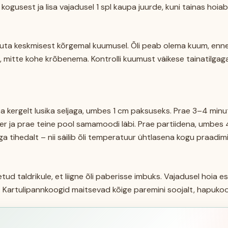
 kogusest ja lisa vajadusel 1 spl kaupa juurde, kuni tainas hoiab
uta keskmisest kõrgemal kuumusel. Õli peab olema kuum, enne
a, mitte kohe krõbenema. Kontrolli kuumust väikese tainatilgaga
a kergelt lusika seljaga, umbes 1 cm paksuseks. Prae 3–4 minuti
ber ja prae teine pool samamoodi läbi. Prae partiidena, umbes
ga tihedalt – nii säilib õli temperatuur ühtlasena kogu praadimi
ud taldrikule, et liigne õli paberisse imbuks. Vajadusel hoia
d. Kartulipannkoogid maitsevad kõige paremini soojalt, hapuko