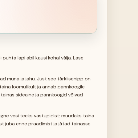
 puhta lapi abil kausi kohal välja. Lase
isad muna ja jahu. Just see tärklisenipp on
taina loomulikult ja annab pannkoogile
tainas sideaine ja pannkoogid võivad
iigne vesi teeks vastupidist: muudaks taina
st juba enne praadimist ja jätad tainasse