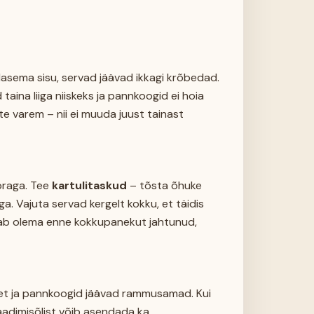
asema sisu, servad jäävad ikkagi krõbedad.
ina liiga niiskeks ja pannkoogid ei hoia
te varem – nii ei muuda juust tainast
ipraga. Tee
kartulitaskud
– tõsta õhuke
iga. Vajuta servad kergelt kokku, et täidis
peab olema enne kokkupanekut jahtunud,
tset ja pannkoogid jäävad rammusamad. Kui
aadimisõlist võib asendada ka