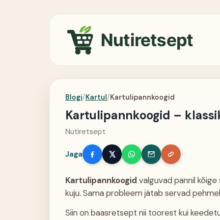
Nutiretsept
Blogi
/
Kartul
/
Kartulipannkoogid
Kartulipannkoogid – klassi
Nutiretsept
Jaga
Kartulipannkoogid
valguvad pannil kõige sa
kuju. Sama probleem jätab servad pehmek
Siin on baasretsept nii toorest kui keede