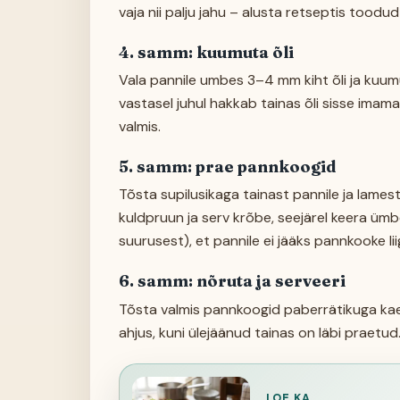
vaja nii palju jahu – alusta retseptis toodud
4. samm: kuumuta õli
Vala pannile umbes 3–4 mm kiht õli ja kuum
vastasel juhul hakkab tainas õli sisse imam
valmis.
5. samm: prae pannkoogid
Tõsta supilusikaga tainast pannile ja lamest
kuldpruun ja serv krõbe, seejärel keera üm
suurusest), et pannile ei jääks pannkooke lii
6. samm: nõruta ja serveeri
Tõsta valmis pannkoogid paberrätikuga kaet
ahjus, kuni ülejäänud tainas on läbi praetu
LOE KA