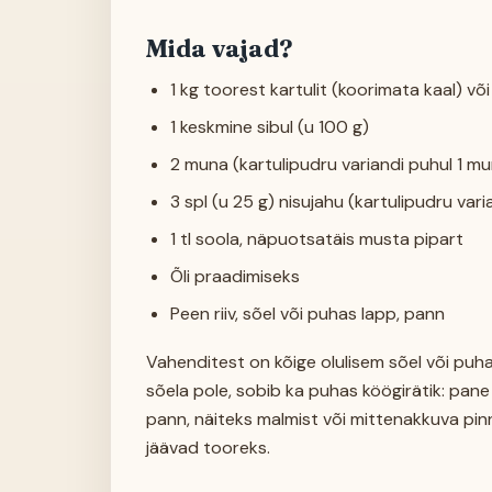
Mida vajad?
1 kg toorest kartulit (koorimata kaal) v
1 keskmine sibul (u 100 g)
2 muna (kartulipudru variandi puhul 1 m
3 spl (u 25 g) nisujahu (kartulipudru vari
1 tl soola, näpuotsatäis musta pipart
Õli praadimiseks
Peen riiv, sõel või puhas lapp, pann
Vahenditest on kõige olulisem sõel või puhas 
sõela pole, sobib ka puhas köögirätik: pane 
pann, näiteks malmist või mittenakkuva p
jäävad tooreks.